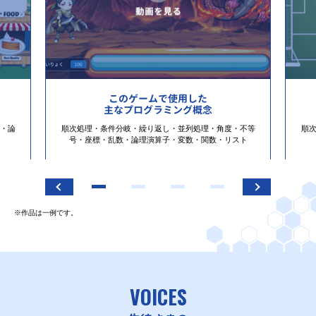
このゲームで使用した
主なプログラミング概念
・論
順次処理・条件分岐・繰り返し・並列処理・角度・不等
順
号・座標・乱数・論理演算子・変数・関数・リスト
※作品は一例です。
VOICES