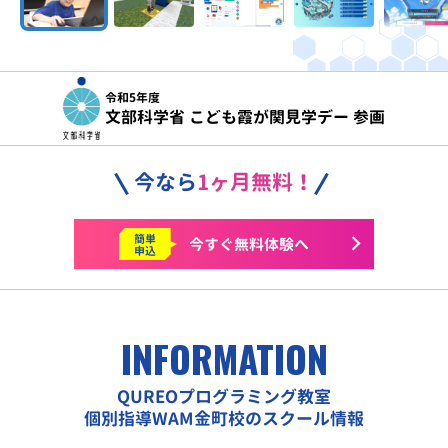
令和5年度
文部科学省 こども霞が関見学デー 参画
今なら
1ヶ月無料！
簡単
今すぐ
無料体験へ
申込
INFORMATION
QUREOプログラミング教室
個別指導WAM金町校のスクール情報