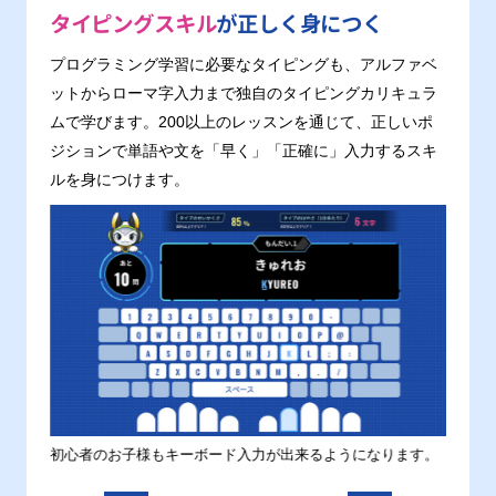
タイピングスキル
が正しく身につく
プログラミング学習に必要なタイピングも、アルファベ
ットからローマ字入力まで独自のタイピングカリキュラ
ムで学びます。200以上のレッスンを通じて、正しいポ
ジションで単語や文を「早く」「正確に」入力するスキ
ルを身につけます。
す。
初心者のお子様もキーボード入力が出来るようになります。
正しい
ます。