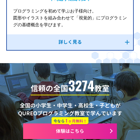
プログラミングを初めて学ぶお子様向け。
図形やイラストを組み合わせて「視覚的」にプログラミン
グの基礎概念を学びます。
詳しく見る
3274
信頼の全国
教室
全国の小学生・中学生・高校生・子どもが
QUREOプログラミング教室で学んでいます
1
今なら
ヶ月無料！
体験はこちら