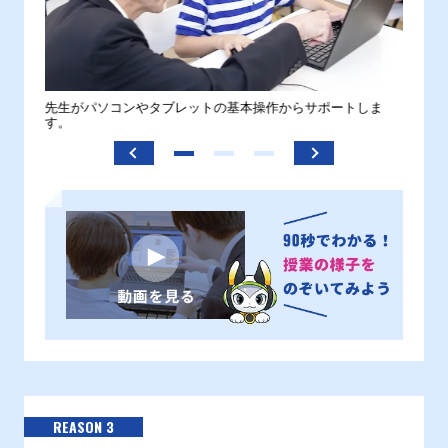
。
先生がパソコンやタブレットの基本操作からサポートしま
わから
す。
REASON 3