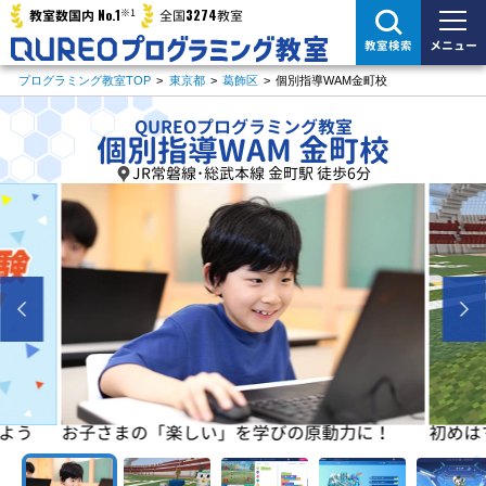
※1
No.1
3274
教室数国内
全国
教室
メニュー
教室検索
プログラミング教室TOP
>
東京都
>
葛飾区
>
個別指導WAM金町校
QUREOプログラミング教室
個別指導WAM 金町校
JR常磐線･総武本線 金町駅 徒歩6分
よう
お子さまの「楽しい」を学びの原動力に！
初めは