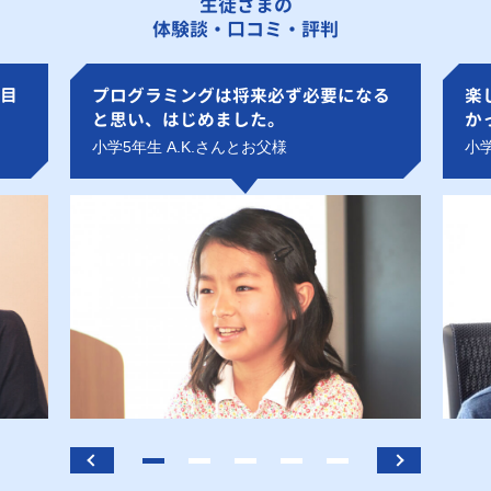
生徒さまの
体験談・口コミ・評判
目
プログラミングは将来必ず必要になる
楽
と思い、はじめました。
か
小学5年生 A.K.さんとお父様
小学