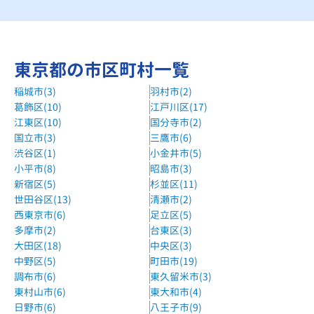
森塾金町校
JR金町駅下車徒歩1分
個別指導WAM青戸校
東京都の市区町村一覧
亀有駅徒歩13分
稲城市(3)
羽村市(2)
森塾新小岩校
葛飾区(10)
江戸川区(17)
JR新小岩駅下車徒歩2分
江東区(10)
国分寺市(2)
城南コベッツ新小岩教室
国立市(3)
三鷹市(6)
渋谷区(1)
小金井市(5)
JR総武線 新小岩駅 徒歩1分
小平市(8)
昭島市(3)
新宿区(5)
杉並区(11)
世田谷区(13)
清瀬市(2)
西東京市(6)
足立区(5)
多摩市(2)
台東区(3)
大田区(18)
中央区(3)
中野区(5)
町田市(19)
調布市(6)
東久留米市(3)
東村山市(6)
東大和市(4)
日野市(6)
八王子市(9)