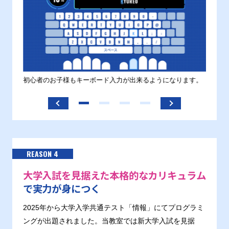
す。
初心者のお子様もキーボード入力が出来るようになります。
正しい
ます。
REASON 4
大学入試を見据えた本格的なカリキュラム
で実力が身につく
2025年から大学入学共通テスト「情報」にてプログラミ
ングが出題されました。当教室では新大学入試を見据