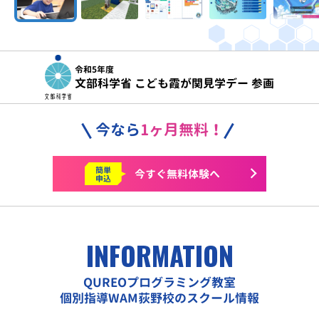
令和5年度
文部科学省 こども霞が関見学デー 参画
今なら
1ヶ月無料！
簡単
今すぐ
無料体験へ
申込
INFORMATION
QUREOプログラミング教室
個別指導WAM荻野校のスクール情報