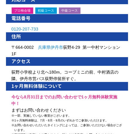
プロ検会場
初級コース
中級コース
電話番号
0120-207-733
住所
〒664-0002
兵庫県
伊丹市
荻野4-29 第一中村マンション
1F
アクセス
荻野小学校より北へ180m。コープミニの前、中村酒店の
隣。伊丹市営バス荻野停留所すぐ。
1ヶ月無料体験について
今なら8月31日までのお問い合わせで1ヶ月無料体験実施
中！
まずはお問い合わせください
※
一部、実施していない教室がございます。
※
1ヶ月無料体験は、7月・8月・9月のいずれかでご参加いただけます。
※
お問い合わせいただいたタイミングによっては、ご参加いただけない場合がござ
います。