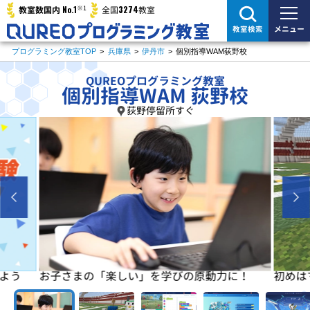
※1
No.1
3274
教室数国内
全国
教室
メニュー
教室検索
プログラミング教室TOP
>
兵庫県
>
伊丹市
>
個別指導WAM荻野校
QUREOプログラミング教室
個別指導WAM 荻野校
荻野停留所すぐ
よう
お子さまの「楽しい」を学びの原動力に！
初めは