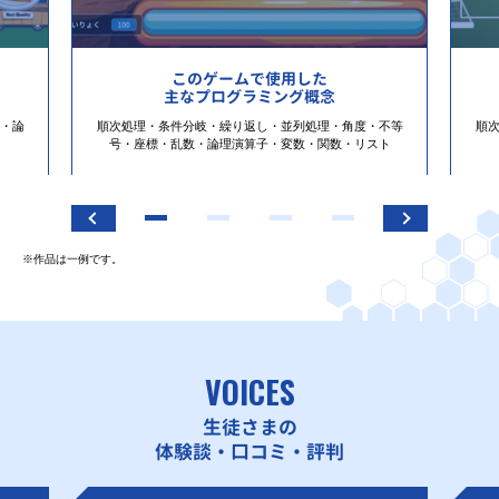
このゲームで使用した
主なプログラミング概念
・論
順次処理・条件分岐・繰り返し・並列処理・角度・不等
順
号・座標・乱数・論理演算子・変数・関数・リスト
※作品は一例です。
VOICES
生徒さまの
体験談・口コミ・評判