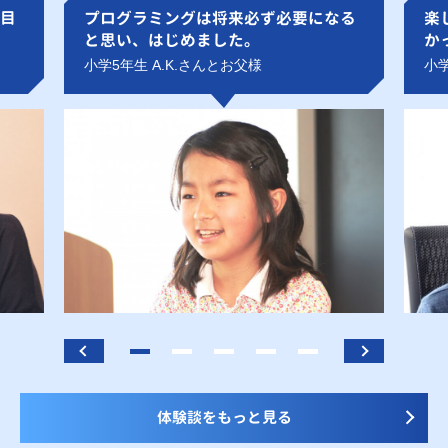
目
プログラミングは将来必ず必要になる
楽
と思い、はじめました。
か
小学5年生 A.K.さんとお父様
小学
体験談をもっと見る