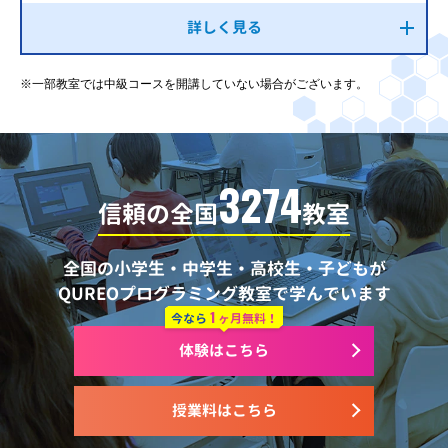
詳しく見る
※一部教室では中級コースを開講していない場合がございます。
3274
信頼の全国
教室
全国の小学生・中学生・高校生・子どもが
QUREOプログラミング教室で学んでいます
1
今なら
ヶ月無料！
体験はこちら
授業料はこちら