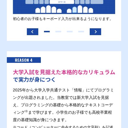
す。
初心者のお子様もキーボード入力が出来るようになります。
正しい
ます。
REASON 4
大学入試を見据えた本格的なカリキュラム
で実力が身につく
2025年から大学入学共通テスト「情報」にてプログラミ
ングが出題されました。当教室では新大学入試を見据
え、プログラミングの基礎から本格的なテキストコーデ
※
ィング
まで学びます。小学生のお子様でも高校卒業程
度の基礎知識が身につきます。
※コード（コンピューターに命令するための文字列）を記述