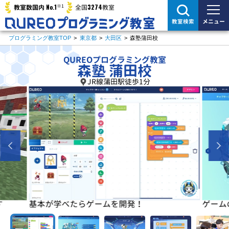
※1
No.1
3274
教室数国内
全国
教室
メニュー
教室検索
プログラミング教室TOP
>
東京都
>
大田区
>
森塾蒲田校
QUREOプログラミング教室
森塾 蒲田校
JR線蒲田駅徒歩1分
す
基本が学べたらゲームを開発！
ゲーム