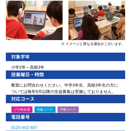
※ イメージと異なる場合がございます。
対象学年
小学2年～高校3年
授業曜日・時間
教室にお問合わせください。中学3年生、高校3年生の方に
ついては毎年9月以降の生徒募集は実施しておりません。
対応コース
プロ検会場
初級コース
中級コース
電話番号
0120-602-607