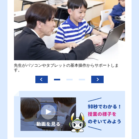
。
先生がパソコンやタブレットの基本操作からサポートしま
わから
す。