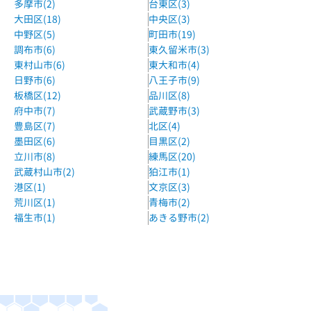
都営浅草線 西馬込駅 徒歩5分
多摩市(2)
台東区(3)
大田区(18)
中央区(3)
森塾大森校
中野区(5)
町田市(19)
JR京浜東北線 大森駅 徒歩1分
調布市(6)
東久留米市(3)
東村山市(6)
東大和市(4)
森塾雪が谷大塚校
日野市(6)
八王子市(9)
東急池上線 雪が谷大塚駅 徒歩１分
板橋区(12)
品川区(8)
府中市(7)
武蔵野市(3)
城南コベッツ蒲田駅前教室
豊島区(7)
北区(4)
JR京浜東北線 蒲田駅 徒歩1分、東急多摩川線・池上線 蒲田
墨田区(6)
目黒区(2)
駅 徒歩2分
立川市(8)
練馬区(20)
武蔵村山市(2)
狛江市(1)
久ケ原スポーツクラブ久ケ原校
港区(1)
文京区(3)
東急池上線 池上駅 徒歩7分
荒川区(1)
青梅市(2)
福生市(1)
あきる野市(2)
明光義塾大鳥居教室
京急線 大鳥居駅 徒歩2分
長門珠算学習パソコンスクール
JR・東急線蒲田駅、蓮沼駅徒歩12分