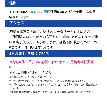
住所
〒144-0052
東京都
大田区
蒲田5-39-2 明治安田生命蒲田
駅前ビル6階
アクセス
JR蒲田駅東口を出て、駅前のロータリーを右手に進み、
「蒲田駅東口」交差点の右手側に、1階にメガネドラッグ蒲
田東店が入ったビルがあります。森塾 蒲田校はそのビルの
6階です。蒲田駅徒歩1分です。
1ヶ月無料体験について
今なら8月31日までのお問い合わせで1ヶ月無料体験実施
中！
まずはお問い合わせください
※
一部、実施していない教室がございます。
※
1ヶ月無料体験は、7月・8月・9月のいずれかでご参加いただけます。
※
お問い合わせいただいたタイミングによっては、ご参加いただけない場合がござ
います。
※
実施回数は教室により異なります。詳しくは各教室へお問い合わせください。