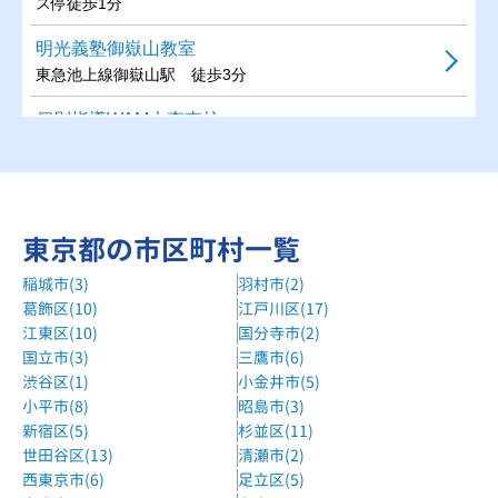
ス停徒歩1分
明光義塾御嶽山教室
東急池上線御嶽山駅 徒歩3分
個別指導WAM大森東校
大森町駅･梅屋敷駅
自立学習RED大田武蔵新田教室
東急多摩川線 武蔵新田駅 徒歩3分
東京都の市区町村一覧
個別指導WAM雑色校
稲城市(3)
羽村市(2)
京浜急行電鉄本線 雑色駅 徒歩5分
葛飾区(10)
江戸川区(17)
江東区(10)
国分寺市(2)
森塾糀谷校
国立市(3)
三鷹市(6)
京急本線 糀谷駅 徒歩1分
渋谷区(1)
小金井市(5)
個別指導WAM雪が谷大塚駅前校
小平市(8)
昭島市(3)
新宿区(5)
杉並区(11)
東急池上線 雪が谷大塚駅 徒歩３分
世田谷区(13)
清瀬市(2)
スクールTAG西馬込校
西東京市(6)
足立区(5)