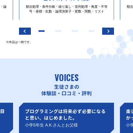
・論
順次処理・条件分岐・繰り返し・並列処理・角度・不等
順
号・座標・乱数・論理演算子・変数・関数・リスト
※作品は一例です。
VOICES
生徒さまの
体験談・口コミ・評判
目
プログラミングは将来必ず必要になる
楽
と思い、はじめました。
か
小学5年生 A.K.さんとお父様
小学