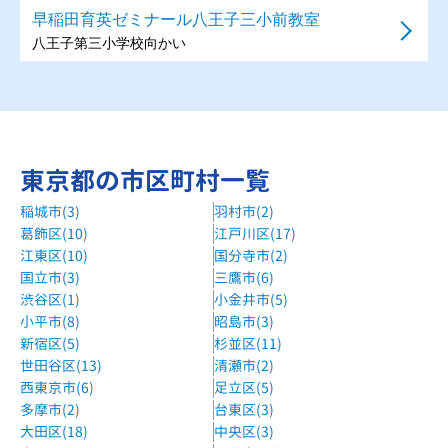
早稲田育英ゼミナール八王子三小前教室
八王子第三小学校向かい
森塾西八王子校
JR中央線 西八王子駅 徒歩2分
個別指導WAM小宮町校
東京都の市区町村一覧
小宮駅徒歩4分
稲城市(3)
羽村市(2)
森塾八王子校
葛飾区(10)
江戸川区(17)
JR八王子駅徒歩2分
江東区(10)
国分寺市(2)
国立市(3)
三鷹市(6)
渋谷区(1)
小金井市(5)
小平市(8)
昭島市(3)
新宿区(5)
杉並区(11)
世田谷区(13)
清瀬市(2)
西東京市(6)
足立区(5)
多摩市(2)
台東区(3)
大田区(18)
中央区(3)