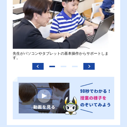
。
先生がパソコンやタブレットの基本操作からサポートしま
わから
す。