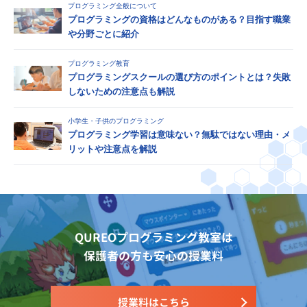
プログラミング全般について
プログラミングの資格はどんなものがある？目指す職業
や分野ごとに紹介
プログラミング教育
プログラミングスクールの選び方のポイントとは？失敗
しないための注意点も解説
小学生・子供のプログラミング
プログラミング学習は意味ない？無駄ではない理由・メ
リットや注意点を解説
QUREOプログラミング教室は
保護者の方も安心の授業料
授業料はこちら