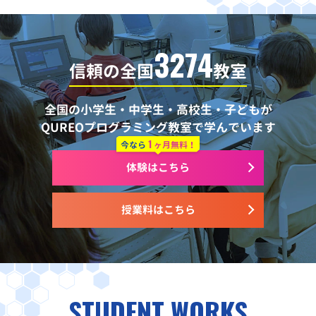
3274
信頼の全国
教室
全国の小学生・中学生・高校生・子どもが
QUREOプログラミング教室で学んでいます
1
今なら
ヶ月無料！
体験はこちら
授業料はこちら
STUDENT WORKS