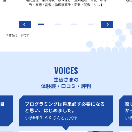
号・座標・乱数・論理演算子・変数・関数・リスト
※作品は一例です。
VOICES
生徒さまの
体験談・口コミ・評判
目
プログラミングは将来必ず必要になる
楽
と思い、はじめました。
か
小学5年生 A.K.さんとお父様
小学