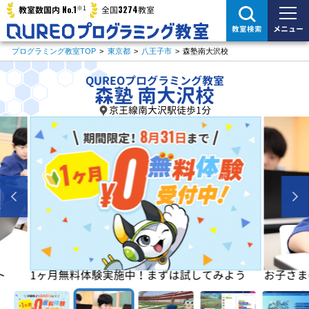
※1
No.1
3274
教室数国内
全国
教室
メニュー
教室検索
プログラミング教室TOP
>
東京都
>
八王子市
>
森塾南大沢校
QUREOプログラミング教室
森塾 南大沢校
京王線南大沢駅徒歩1分
よう
お子さまの「楽しい」を学びの原動力に！
初めは