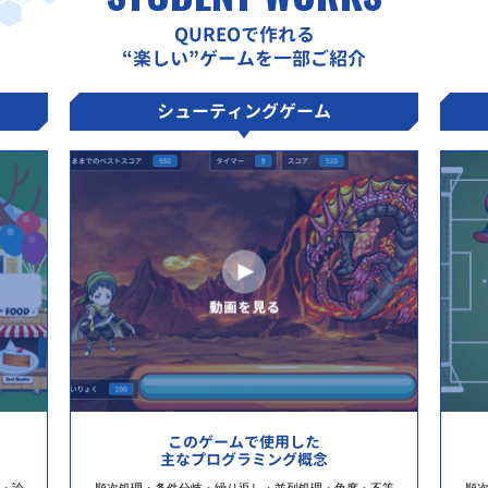
QUREOで作れる
“楽しい”ゲームを一部ご紹介
シューティングゲーム
このゲームで使用した
主なプログラミング概念
・論
順次処理・条件分岐・繰り返し・並列処理・角度・不等
順