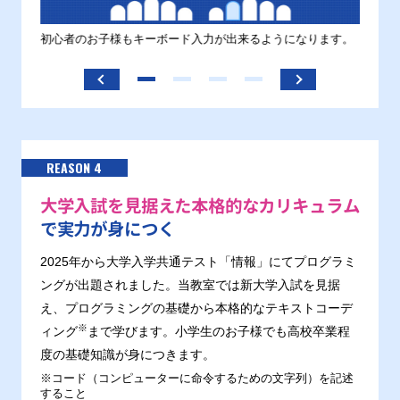
す。
初心者のお子様もキーボード入力が出来るようになります。
正しい
ます。
REASON 4
大学入試を見据えた本格的なカリキュラム
で実力が身につく
2025年から大学入学共通テスト「情報」にてプログラミ
ングが出題されました。当教室では新大学入試を見据
え、プログラミングの基礎から本格的なテキストコーデ
※
ィング
まで学びます。小学生のお子様でも高校卒業程
度の基礎知識が身につきます。
※コード（コンピューターに命令するための文字列）を記述
すること