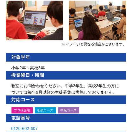
※ イメージと異なる場合がございます。
対象学年
小学2年～高校3年
授業曜日・時間
教室にお問合わせください。中学3年生、高校3年生の方に
ついては毎年9月以降の生徒募集は実施しておりません。
対応コース
プロ検会場
初級コース
中級コース
電話番号
0120-602-607