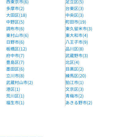
城南コベッツときわ台教室
西東京市(6)
足立区(5)
東武東上線 ときわ台駅 徒歩2分
多摩市(2)
台東区(3)
大田区(18)
中央区(3)
個別指導Wam中板橋校
中野区(5)
町田市(19)
東武東上線中板橋駅北口徒歩１分
調布市(6)
東久留米市(3)
東村山市(6)
東大和市(4)
日野市(6)
八王子市(9)
板橋区(12)
品川区(8)
府中市(7)
武蔵野市(3)
豊島区(7)
北区(4)
墨田区(6)
目黒区(2)
立川市(8)
練馬区(20)
武蔵村山市(2)
狛江市(1)
港区(1)
文京区(3)
荒川区(1)
青梅市(2)
福生市(1)
あきる野市(2)