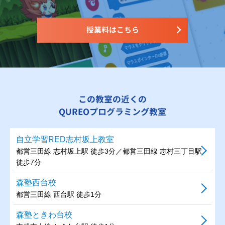
授業料はこちら
この教室の近くの
QUREOプログラミング教室
自立学習RED志村坂上教室
都営三田線 志村坂上駅 徒歩3分／都営三田線 志村三丁目駅
徒歩7分
森塾西台校
都営三田線 西台駅 徒歩1分
森塾ときわ台校