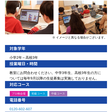
※ イメージと異なる場合がございます。
対象学年
小学2年～高校3年
授業曜日・時間
教室にお問合わせください。中学3年生、高校3年生の方に
ついては毎年9月以降の生徒募集は実施しておりません。
対応コース
プロ検会場
初級コース
中級コース
電話番号
0120-602-607