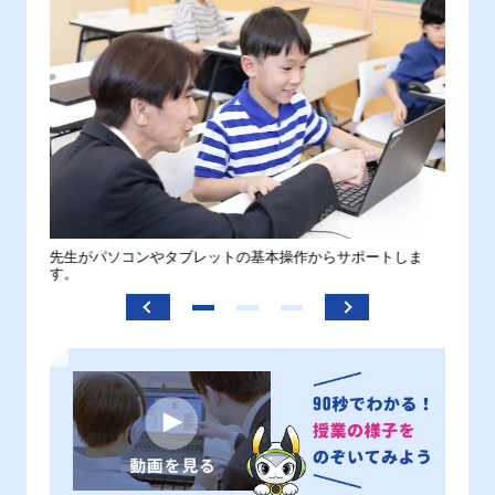
。
先生がパソコンやタブレットの基本操作からサポートしま
わから
す。