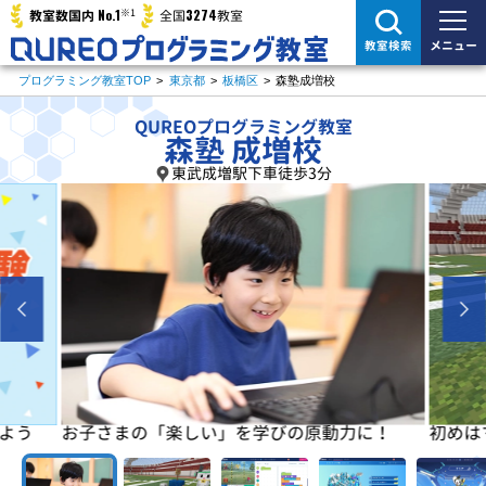
※1
No.1
3274
教室数国内
全国
教室
メニュー
教室検索
プログラミング教室TOP
>
東京都
>
板橋区
>
森塾成増校
QUREOプログラミング教室
森塾 成増校
東武成増駅下車徒歩3分
よう
お子さまの「楽しい」を学びの原動力に！
初めは