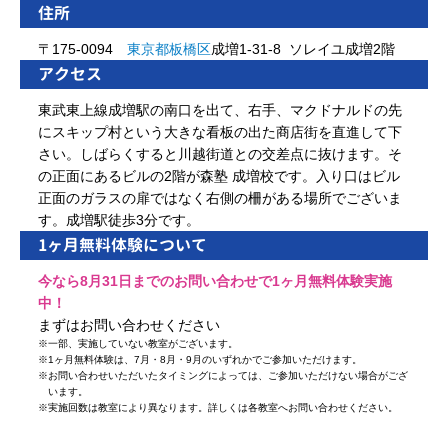
住所
〒175-0094
東京都
板橋区
成増1-31-8 ソレイユ成増2階
アクセス
東武東上線成増駅の南口を出て、右手、マクドナルドの先
にスキップ村という大きな看板の出た商店街を直進して下
さい。しばらくすると川越街道との交差点に抜けます。そ
の正面にあるビルの2階が森塾 成増校です。入り口はビル
正面のガラスの扉ではなく右側の柵がある場所でございま
す。成増駅徒歩3分です。
1ヶ月無料体験について
今なら8月31日までのお問い合わせで1ヶ月無料体験実施
中！
まずはお問い合わせください
※
一部、実施していない教室がございます。
※
1ヶ月無料体験は、7月・8月・9月のいずれかでご参加いただけます。
※
お問い合わせいただいたタイミングによっては、ご参加いただけない場合がござ
います。
※
実施回数は教室により異なります。詳しくは各教室へお問い合わせください。