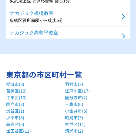
東武東上線 ときわ台駅 徒歩1分
ナカジュク板橋教室
板橋区役所前駅から徒歩5分
ナカジュク高島平教室
西台駅から徒歩10分
ラボ寺子屋小茂根本校
小竹向原駅から徒歩10分
ラボ寺子屋蓮根校
東京都の市区町村一覧
蓮根駅徒歩2分
稲城市(3)
羽村市(2)
葛飾区(10)
江戸川区(17)
城南コベッツ大山教室
江東区(10)
国分寺市(2)
東武東上線 大山駅 徒歩8分
国立市(3)
三鷹市(6)
城南コベッツ成増教室
渋谷区(1)
小金井市(5)
小平市(8)
昭島市(3)
東武東上線 成増駅 徒歩5分、東京メトロ有楽町線 成増駅 徒
新宿区(5)
杉並区(11)
歩2分
世田谷区(13)
清瀬市(2)