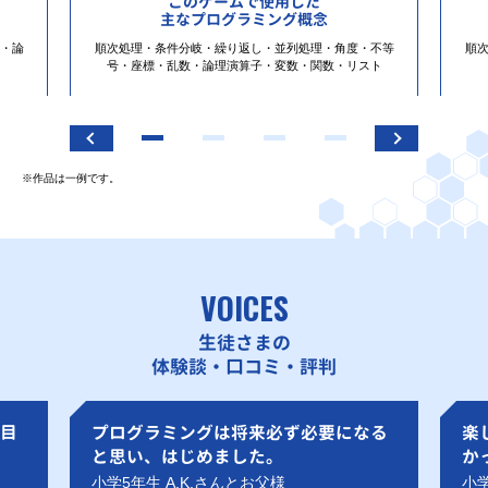
このゲームで使用した
主なプログラミング概念
・論
順次処理・条件分岐・繰り返し・並列処理・角度・不等
順
号・座標・乱数・論理演算子・変数・関数・リスト
※作品は一例です。
VOICES
生徒さまの
体験談・口コミ・評判
目
プログラミングは将来必ず必要になる
楽
と思い、はじめました。
か
小学5年生 A.K.さんとお父様
小学