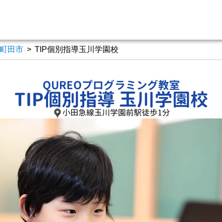
町田市
>
TIP個別指導玉川学園校
QUREOプログラミング教室
TIP個別指導 玉川学園校
小田急線玉川学園前駅徒歩1分