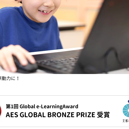
原動力に！
第1回 Global e-LearningAward
AES GLOBAL BRONZE PRIZE 受賞