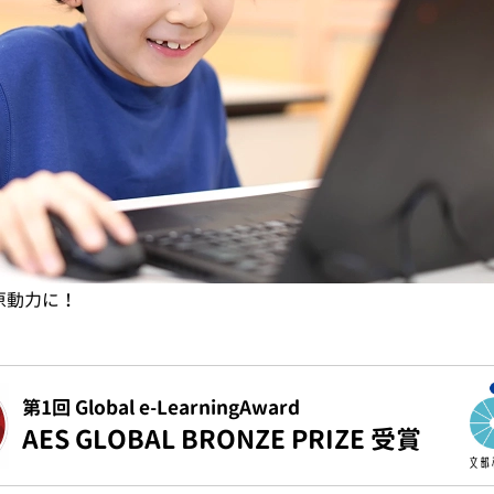
学びます
第1回 Global e-LearningAward
AES GLOBAL BRONZE PRIZE 受賞