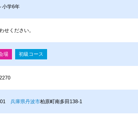
～小学6年
わせください。
会場
初級コース
-2270
3301
兵庫県
丹波市
柏原町南多田138-1