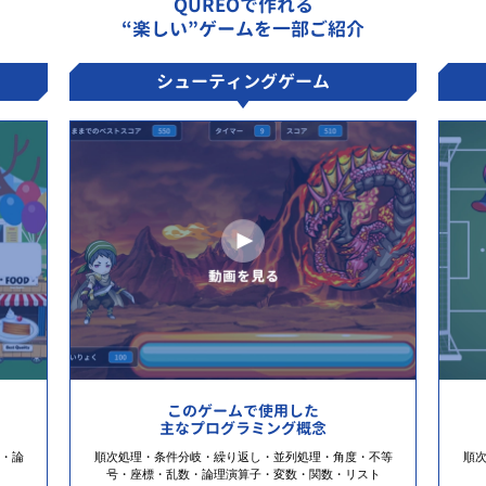
QUREOで作れる
“楽しい”ゲームを一部ご紹介
シューティングゲーム
このゲームで使用した
主なプログラミング概念
・論
順次処理・条件分岐・繰り返し・並列処理・角度・不等
順
号・座標・乱数・論理演算子・変数・関数・リスト