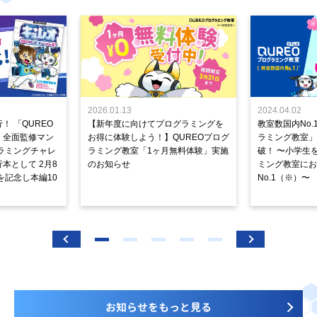
2026.01.13
2024.04.02
！ 「QUREO
【新年度に向けてプログラミングを
教室数国内No.
」全面監修マン
お得に体験しよう！】QUREOプログ
ラミング教室」が
ラミングチャレ
ラミング教室「1ヶ月無料体験」実施
破！ 〜小学生
本として 2月8
のお知らせ
ミング教室にお
を記念し本編10
No.1（※）〜
お知らせをもっと見る