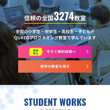
3274
信頼の全国
教室
全国の小学生・中学生・高校生・子どもが
QUREOプログラミング教室で学んでいます
簡単
今すぐ
無料体験へ
申込
旭市の教室を探す
STUDENT WORKS