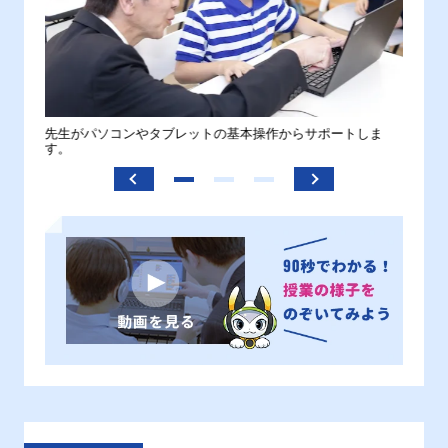
。
先生がパソコンやタブレットの基本操作からサポートしま
わから
す。