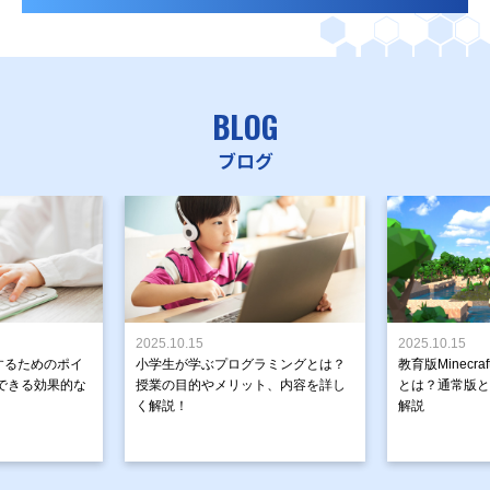
BLOG
ブログ
2025.10.15
2025.10.15
するためのポイ
小学生が学ぶプログラミングとは？
教育版Minecr
できる効果的な
授業の目的やメリット、内容を詳し
とは？通常版と
く解説！
解説