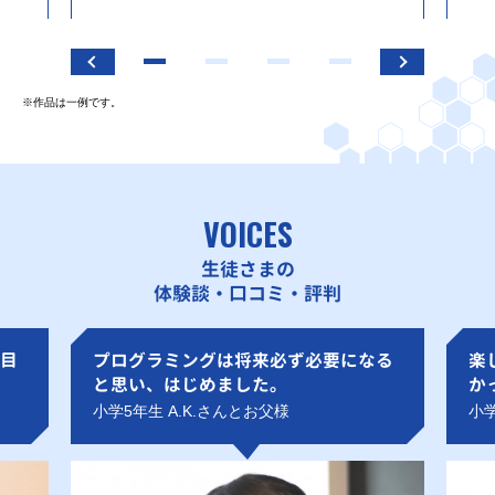
※作品は一例です。
VOICES
生徒さまの
体験談・口コミ・評判
目
プログラミングは将来必ず必要になる
楽
と思い、はじめました。
か
小学5年生 A.K.さんとお父様
小学