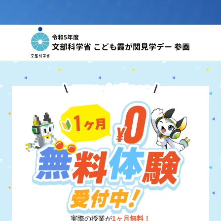
令和5年度
文部科学省 こども霞が関見学デー 参画
8
31
期間限定！
月
日
まで
実際の授業が
1ヶ月無料！