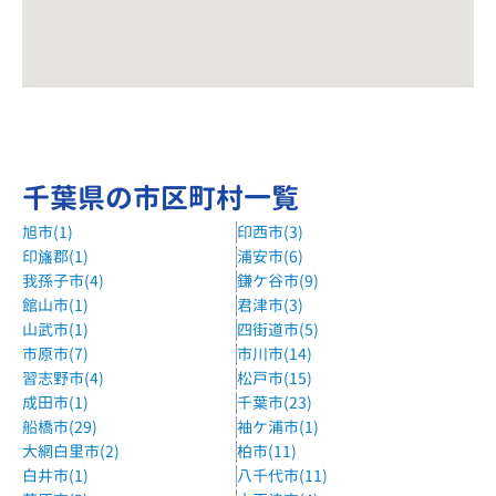
千葉県の市区町村一覧
旭市(1)
印西市(3)
印旛郡(1)
浦安市(6)
我孫子市(4)
鎌ケ谷市(9)
館山市(1)
君津市(3)
山武市(1)
四街道市(5)
市原市(7)
市川市(14)
習志野市(4)
松戸市(15)
成田市(1)
千葉市(23)
船橋市(29)
袖ケ浦市(1)
大網白里市(2)
柏市(11)
白井市(1)
八千代市(11)