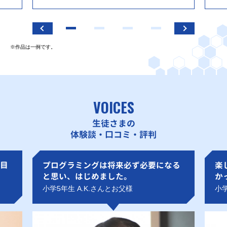
※作品は一例です。
VOICES
生徒さまの
体験談・口コミ・評判
目
プログラミングは将来必ず必要になる
楽
と思い、はじめました。
か
小学5年生 A.K.さんとお父様
小学