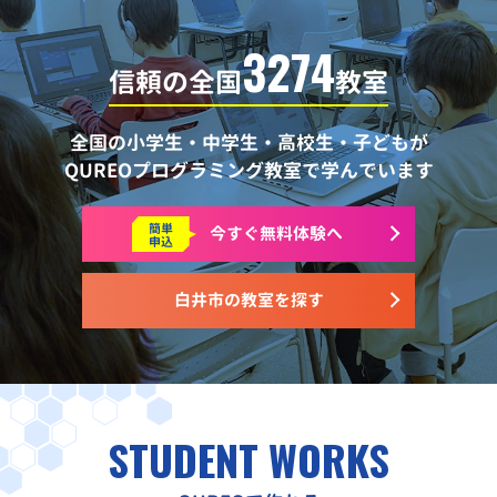
3274
信頼の全国
教室
全国の小学生・中学生・高校生・子どもが
QUREOプログラミング教室で学んでいます
簡単
今すぐ
無料体験へ
申込
白井市の教室を探す
STUDENT WORKS