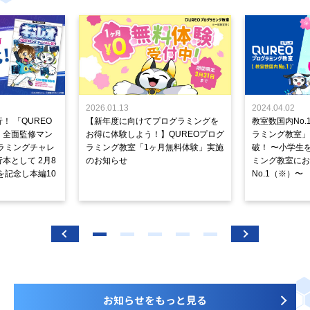
2026.01.13
2024.04.02
！ 「QUREO
【新年度に向けてプログラミングを
教室数国内No.
」全面監修マン
お得に体験しよう！】QUREOプログ
ラミング教室」が
ラミングチャレ
ラミング教室「1ヶ月無料体験」実施
破！ 〜小学生
本として 2月8
のお知らせ
ミング教室にお
を記念し本編10
No.1（※）〜
お知らせをもっと見る