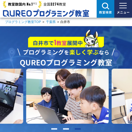
※1
No.1
3274
教室数国内
全国
教室
メニュー
教室検索
プログラミング教室TOP
>
千葉県
>
白井市
1
白井市で
教室
展開中
プログラミング
楽しく学ぶ
を
なら
QUREOプログラミング教室