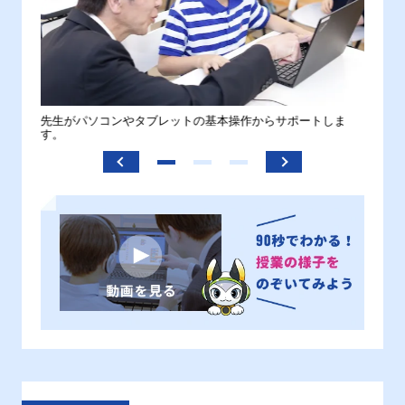
。
先生がパソコンやタブレットの基本操作からサポートしま
わから
す。