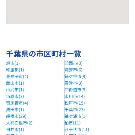
千葉県の市区町村一覧
旭市(1)
印西市(3)
印旛郡(1)
浦安市(6)
我孫子市(4)
鎌ケ谷市(9)
館山市(1)
君津市(3)
山武市(1)
四街道市(5)
市原市(7)
市川市(14)
習志野市(4)
松戸市(15)
成田市(1)
千葉市(23)
船橋市(29)
袖ケ浦市(1)
大網白里市(2)
柏市(11)
白井市(1)
八千代市(11)