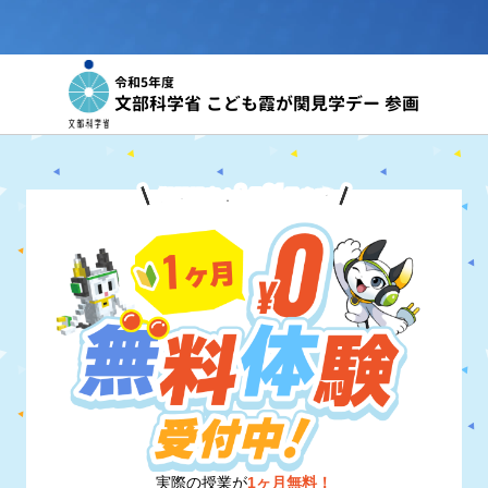
令和5年度
文部科学省 こども霞が関見学デー 参画
8
31
期間限定！
月
日
まで
実際の授業が
1ヶ月無料！