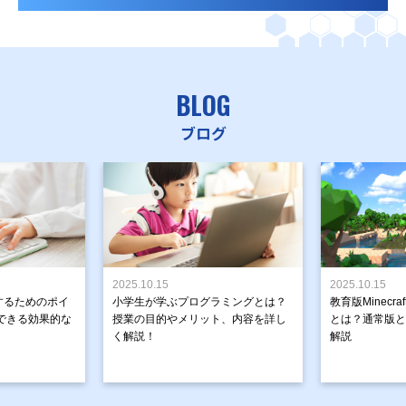
BLOG
ブログ
2025.10.15
2025.10.15
するためのポイ
小学生が学ぶプログラミングとは？
教育版Minecr
できる効果的な
授業の目的やメリット、内容を詳し
とは？通常版と
く解説！
解説