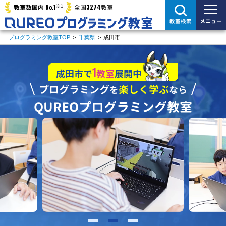
※1
No.1
3274
教室数国内
全国
教室
メニュー
教室検索
プログラミング教室TOP
>
千葉県
>
成田市
1
成田市で
教室
展開中
プログラミング
楽しく学ぶ
を
なら
QUREOプログラミング教室