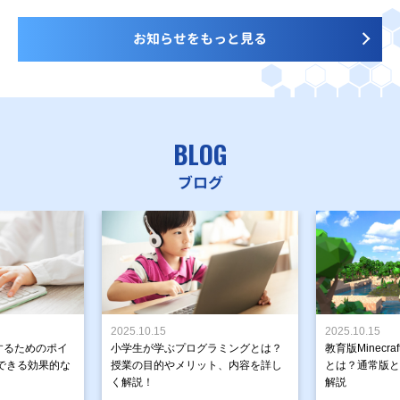
お知らせをもっと見る
BLOG
ブログ
2025.10.15
2025.10.15
するためのポイ
小学生が学ぶプログラミングとは？
教育版Minecr
できる効果的な
授業の目的やメリット、内容を詳し
とは？通常版と
く解説！
解説