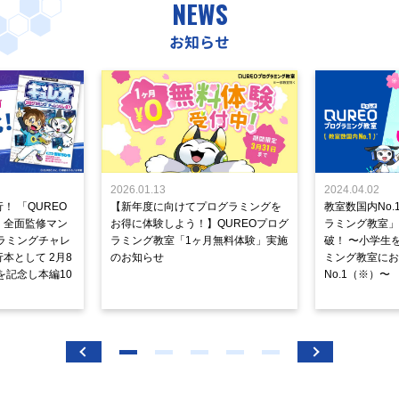
NEWS
お知らせ
2026.01.13
2024.04.02
！ 「QUREO
【新年度に向けてプログラミングを
教室数国内No.
」全面監修マン
お得に体験しよう！】QUREOプログ
ラミング教室」が
ラミングチャレ
ラミング教室「1ヶ月無料体験」実施
破！ 〜小学生
本として 2月8
のお知らせ
ミング教室にお
を記念し本編10
No.1（※）〜