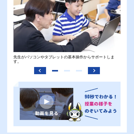
。
先生がパソコンやタブレットの基本操作からサポートしま
わから
す。