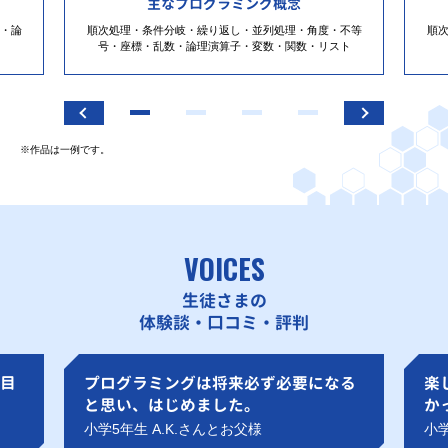
主なプログラミング概念
・論
順次処理・条件分岐・繰り返し・並列処理・角度・不等
順
号・座標・乱数・論理演算子・変数・関数・リスト
※作品は一例です。
VOICES
生徒さまの
体験談・口コミ・評判
目
プログラミングは将来必ず必要になる
楽
と思い、はじめました。
か
小学5年生 A.K.さんとお父様
小学