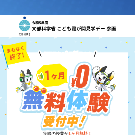
令和5年度
文部科学省 こども霞が関見学デー 参画
8
31
期間限定！
月
日
まで
実際の授業が
1ヶ月無料！