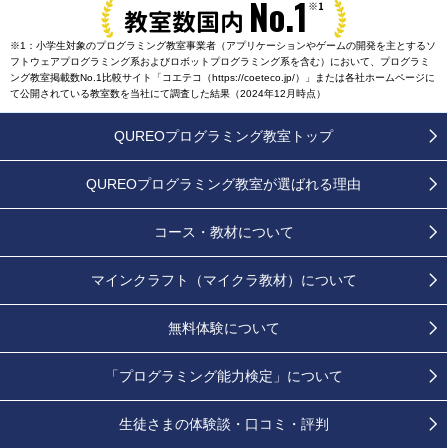
No.1
※1
教室数国内
※1：小学生対象のプログラミング教室事業者（アプリケーションやゲームの開発を主とするソ
フトウェアプログラミング系およびロボットプログラミング系を含む）において、プログラミ
ング教室掲載数No.1比較サイト「コエテコ（https://coeteco.jp/）」または各社ホームページに
て公開されている教室数を当社にて調査した結果（2024年12月時点）
QUREOプログラミング教室トップ
QUREOプログラミング教室が
選ばれる理由
コース・教材について
マインクラフト（マイクラ教材）について
無料体験について
「プログラミング能力検定」
について
生徒さまの
体験談・口コミ・評判