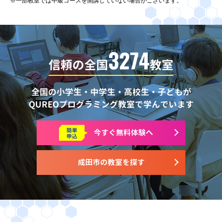
※一部教室では中級コースを開講していない場合がございます。
3274
信頼の全国
教室
全国の小学生・中学生・高校生・子どもが
QUREOプログラミング教室で学んでいます
簡単
今すぐ
無料体験へ
申込
成田市の教室を探す