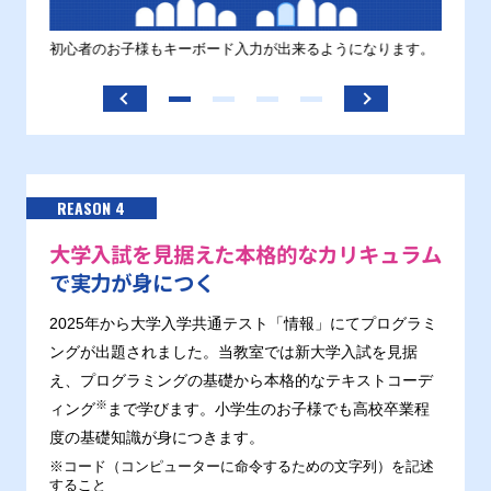
す。
初心者のお子様もキーボード入力が出来るようになります。
正しい
ます。
REASON 4
大学入試を見据えた本格的なカリキュラム
で実力が身につく
2025年から大学入学共通テスト「情報」にてプログラミ
ングが出題されました。当教室では新大学入試を見据
え、プログラミングの基礎から本格的なテキストコーデ
※
ィング
まで学びます。小学生のお子様でも高校卒業程
度の基礎知識が身につきます。
※コード（コンピューターに命令するための文字列）を記述
すること