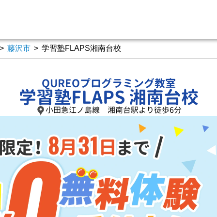
>
藤沢市
>
学習塾FLAPS湘南台校
QUREOプログラミング教室
学習塾FLAPS 湘南台校
小田急江ノ島線 湘南台駅より徒歩6分