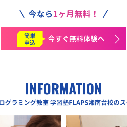
今なら
1ヶ月無料！
簡単
今すぐ
無料体験へ
申込
INFORMATION
プログラミング教室
学習塾FLAPS湘南台校の