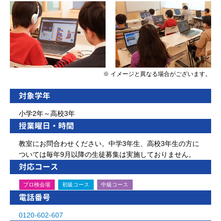
※ イメージと異なる場合がございます。
対象学年
小学2年～高校3年
授業曜日・時間
教室にお問合わせください。中学3年生、高校3年生の方に
ついては毎年9月以降の生徒募集は実施しておりません。
対応コース
プロ検会場
初級コース
中級コース
電話番号
0120-602-607