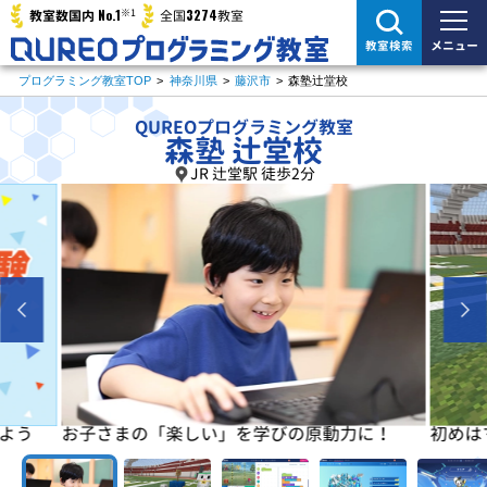
※1
No.1
3274
教室数国内
全国
教室
メニュー
教室検索
プログラミング教室TOP
>
神奈川県
>
藤沢市
>
森塾辻堂校
QUREOプログラミング教室
森塾 辻堂校
JR 辻堂駅 徒歩2分
よう
お子さまの「楽しい」を学びの原動力に！
初めは