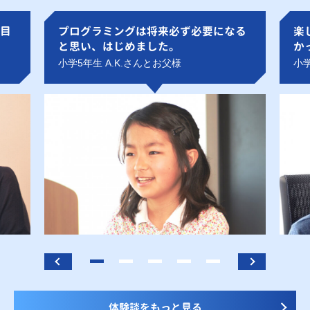
目
プログラミングは将来必ず必要になる
楽
と思い、はじめました。
か
小学5年生 A.K.さんとお父様
小学
体験談をもっと見る