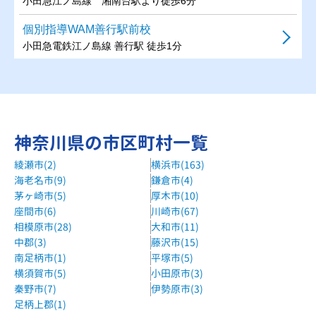
小田急江ノ島線 湘南台駅より徒歩6分
個別指導WAM善行駅前校
小田急電鉄江ノ島線 善行駅 徒歩1分
湘南ゼミナール湘南台校
「湘南台駅」西口から徒歩２分。第12田中ビル2F。
湘南ゼミナール辻堂校
神奈川県の市区町村一覧
JR東海道線「辻堂駅」北口より徒歩５分。神台公園の手前。
綾瀬市(2)
横浜市(163)
湘南ゼミナールルミネ藤沢校
海老名市(9)
鎌倉市(4)
JR東海道線・小田急江ノ島線「藤沢駅」徒歩1分。
茅ヶ崎市(5)
厚木市(10)
森塾藤沢校
座間市(6)
川崎市(67)
相模原市(28)
大和市(11)
JR/小田急線 藤沢駅 徒歩2分
中郡(3)
藤沢市(15)
森塾湘南台校
南足柄市(1)
平塚市(5)
小田急江ノ島線、相鉄いずみ野線、横浜市営地下鉄ブルーラ
横須賀市(5)
小田原市(3)
イン 湘南台駅 徒歩1分
秦野市(7)
伊勢原市(3)
足柄上郡(1)
個別指導塾トライプラス湘南台校