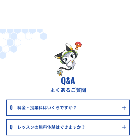
湘南台駅より徒歩4分
個別指導WAM辻堂校
辻堂駅から車で5分
城南コベッツ藤沢駅前教室
JR東海道本線、小田急江ノ島線、江ノ島電鉄 藤沢駅 徒歩5分
ハロー！パソコン教室ミスターマックス湘南藤沢校
JR藤沢駅・辻堂駅からバスで10分
Q&A
よくあるご質問
料金・授業料はいくらですか？
レッスンの無料体験はできますか？