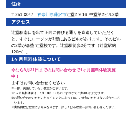
住所
〒251-0047
神奈川県
藤沢市
辻堂2-9-16 中堂第2ビル2階
アクセス
辻堂駅南口を出て正面に伸びる通りを直進していただく
と、すぐにローソンが1階にあるビルがあります。そのビル
の2階が森塾 辻堂校です。辻堂駅徒歩2分です（辻堂駅約
120m）。
1ヶ月無料体験について
今なら8月31日までのお問い合わせで1ヶ月無料体験実施
中！
まずはお問い合わせください
※
一部、実施していない教室がございます。
※
1ヶ月無料体験は、7月・8月・9月のいずれかでご参加いただけます。
※
お問い合わせいただいたタイミングによっては、ご参加いただけない場合がござ
います。
※
実施回数は教室により異なります。詳しくは各教室へお問い合わせください。