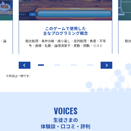
このゲームで使用した
主なプログラミング概念
・論
順次処理・条件分岐・繰り返し・並列処理・角度・不等
順
号・座標・乱数・論理演算子・変数・関数・リスト
※作品は一例です。
VOICES
生徒さまの
体験談・口コミ・評判