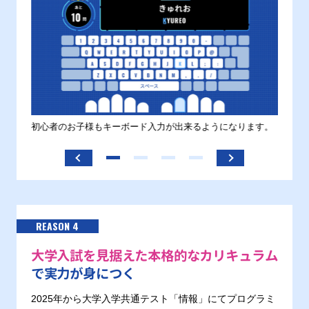
す。
初心者のお子様もキーボード入力が出来るようになります。
正しい
ます。
REASON 4
大学入試を見据えた本格的なカリキュラム
で実力が身につく
2025年から大学入学共通テスト「情報」にてプログラミ