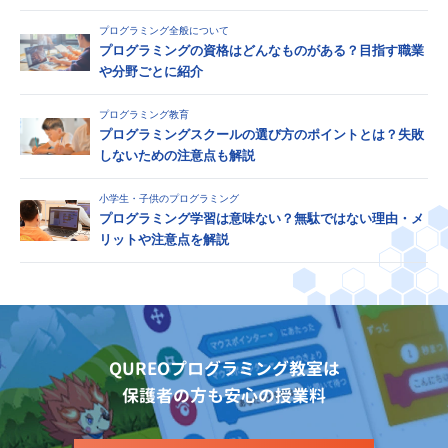
プログラミング全般について
プログラミングの資格はどんなものがある？目指す職業
や分野ごとに紹介
プログラミング教育
プログラミングスクールの選び方のポイントとは？失敗
しないための注意点も解説
小学生・子供のプログラミング
プログラミング学習は意味ない？無駄ではない理由・メ
リットや注意点を解説
QUREOプログラミング教室は
保護者の方も安心の授業料