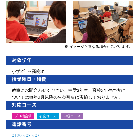
※ イメージと異なる場合がございます。
対象学年
小学2年～高校3年
授業曜日・時間
教室にお問合わせください。中学3年生、高校3年生の方に
ついては毎年9月以降の生徒募集は実施しておりません。
対応コース
プロ検会場
初級コース
中級コース
電話番号
0120-602-607