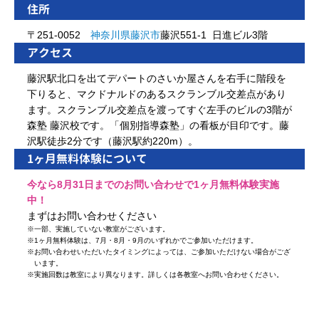
住所
〒251-0052
神奈川県
藤沢市
藤沢551-1 日進ビル3階
アクセス
藤沢駅北口を出てデパートのさいか屋さんを右手に階段を
下りると、マクドナルドのあるスクランブル交差点があり
ます。スクランブル交差点を渡ってすぐ左手のビルの3階が
森塾 藤沢校です。「個別指導森塾」の看板が目印です。藤
沢駅徒歩2分です（藤沢駅約220m）。
1ヶ月無料体験について
今なら8月31日までのお問い合わせで1ヶ月無料体験実施
中！
まずはお問い合わせください
※
一部、実施していない教室がございます。
※
1ヶ月無料体験は、7月・8月・9月のいずれかでご参加いただけます。
※
お問い合わせいただいたタイミングによっては、ご参加いただけない場合がござ
います。
※
実施回数は教室により異なります。詳しくは各教室へお問い合わせください。