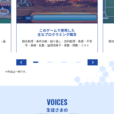
このゲームで使用した
主なプログラミング概念
・論
順次処理・条件分岐・繰り返し・並列処理・角度・不等
順
号・座標・乱数・論理演算子・変数・関数・リスト
※作品は一例です。
VOICES
生徒さまの