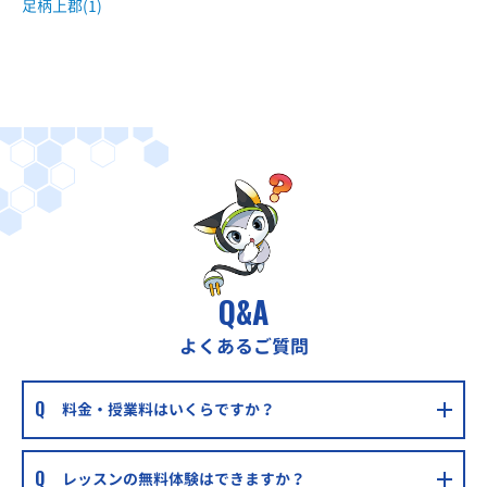
足柄上郡(1)
個別指導塾トライプラス湘南台校
湘南台駅より徒歩4分
個別指導WAM辻堂校
辻堂駅から車で5分
城南コベッツ藤沢駅前教室
JR東海道本線、小田急江ノ島線、江ノ島電鉄 藤沢駅 徒歩5分
ハロー！パソコン教室ミスターマックス湘南藤沢校
JR藤沢駅・辻堂駅からバスで10分
Q&A
よくあるご質問
料金・授業料はいくらですか？
レッスンの無料体験はできますか？