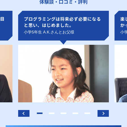
体験談・口コミ・評判
目
プログラミングは将来必ず必要になる
楽
と思い、はじめました。
か
小学5年生 A.K.さんとお父様
小学