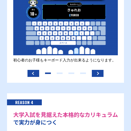
す。
初心者のお子様もキーボード入力が出来るようになります。
正しい
ます。
REASON 4
大学入試を見据えた本格的なカリキュラム
で実力が身につく