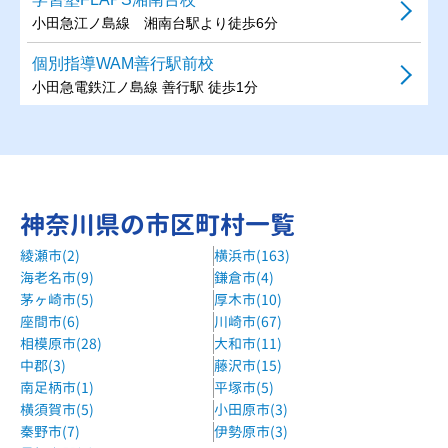
小田急江ノ島線 湘南台駅より徒歩6分
個別指導WAM善行駅前校
小田急電鉄江ノ島線 善行駅 徒歩1分
湘南ゼミナール湘南台校
「湘南台駅」西口から徒歩２分。第12田中ビル2F。
湘南ゼミナール辻堂校
神奈川県の市区町村一覧
JR東海道線「辻堂駅」北口より徒歩５分。神台公園の手前。
綾瀬市(2)
横浜市(163)
湘南ゼミナールルミネ藤沢校
海老名市(9)
鎌倉市(4)
JR東海道線・小田急江ノ島線「藤沢駅」徒歩1分。
茅ヶ崎市(5)
厚木市(10)
森塾辻堂校
座間市(6)
川崎市(67)
相模原市(28)
大和市(11)
JR 辻堂駅 徒歩2分
中郡(3)
藤沢市(15)
森塾湘南台校
南足柄市(1)
平塚市(5)
小田急江ノ島線、相鉄いずみ野線、横浜市営地下鉄ブルーラ
横須賀市(5)
小田原市(3)
イン 湘南台駅 徒歩1分
秦野市(7)
伊勢原市(3)