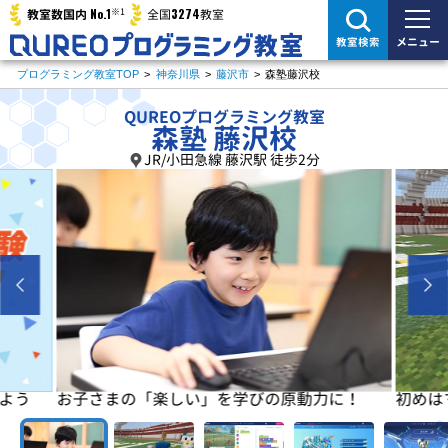
※1
No.1
3274
教室数国内
全国
教室
メニュー
教室検索
プログラミング教室TOP
>
神奈川県
>
藤沢市
>
森塾藤沢校
QUREOプログラミング教室
森塾 藤沢校
JR/小田急線 藤沢駅 徒歩2分
よう
お子さまの「楽しい」を学びの原動力に！
初めは