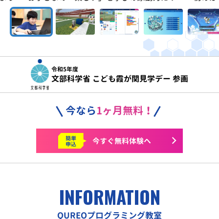
令和5年度
文部科学省 こども霞が関見学デー 参画
今なら
1ヶ月無料！
簡単
今すぐ
無料体験へ
申込
INFORMATION
QUREOプログラミング教室