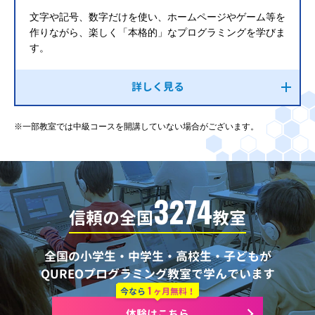
文字や記号、数字だけを使い、ホームページやゲーム等を
作りながら、楽しく「本格的」なプログラミングを学びま
す。
詳しく見る
※一部教室では中級コースを開講していない場合がございます。
3274
信頼の全国
教室
全国の小学生・中学生・高校生・子どもが
QUREOプログラミング教室で学んでいます
1
今なら
ヶ月無料！
体験はこちら