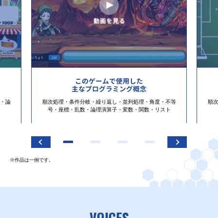
このゲームで使用した
主なプログラミング概念
・論
順次処理・条件分岐・繰り返し・並列処理・角度・不等
順
号・座標・乱数・論理演算子・変数・関数・リスト
※作品は一例です。
VOICES