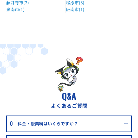
藤井寺市(2)
松原市(3)
関西外大中宮キャンパスからスグ
泉南市(1)
阪南市(1)
京進の個別指導スクール・ワンくずは教室
京阪本線 樟葉駅 徒歩3分
個人別指導塾ブレーン枚方公園校
京阪本線 枚方公園駅 徒歩2分
個別指導学院ヒーローズくずは校
京阪本線 楠葉駅 徒歩5分
個別指導学院ヒーローズ枚方本校
京阪交野線宮之阪駅徒歩15分
Q&A
個別指導WAM出口校
よくあるご質問
光善寺駅徒歩15分
個別指導WAM桜丘町校
料金・授業料はいくらですか？
星ケ丘駅徒歩15分