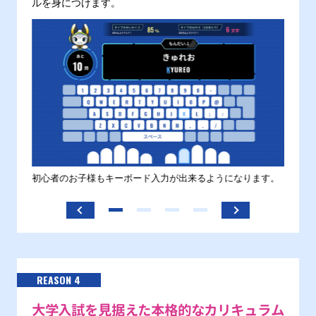
ルを身につけます。
す。
初心者のお子様もキーボード入力が出来るようになります。
正しい
ます。
REASON 4
大学入試を見据えた本格的なカリキュラム