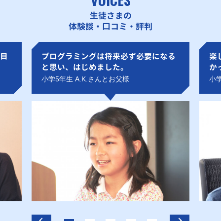
生徒さまの
体験談・口コミ・評判
目
プログラミングは将来必ず必要になる
楽
と思い、はじめました。
か
小学5年生 A.K.さんとお父様
小学