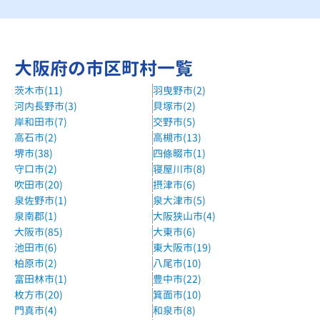
京阪バス 京阪藤田川バス停より徒歩1分
馬渕個別樟葉校
大阪府の市区町村一覧
京阪本線 樟葉駅 改札口より徒歩5分
茨木市(11)
羽曳野市(2)
KEC個別指導メビウス長尾校
河内長野市(3)
貝塚市(2)
JR片町線（学研都市線）長尾駅徒歩4分
岸和田市(7)
交野市(5)
自立学習RED牧野教室
高石市(2)
高槻市(13)
堺市(38)
四條畷市(1)
京阪線 牧野駅 徒歩10分
守口市(2)
寝屋川市(8)
森塾枚方市駅前校
吹田市(20)
摂津市(6)
京阪本線、京阪交野線 枚方市駅 徒歩1分
泉佐野市(1)
泉大津市(5)
泉南郡(1)
大阪狭山市(4)
KEC個別指導メビウス枚方本校
大阪市(85)
大東市(6)
枚方市駅 徒歩2分
池田市(6)
東大阪市(19)
柏原市(2)
八尾市(10)
個個塾ひらかた御殿山教室
富田林市(1)
豊中市(22)
スーパーライフ御殿山店からスグ
枚方市(20)
箕面市(10)
門真市(4)
和泉市(8)
個個塾ひらかた中宮教室