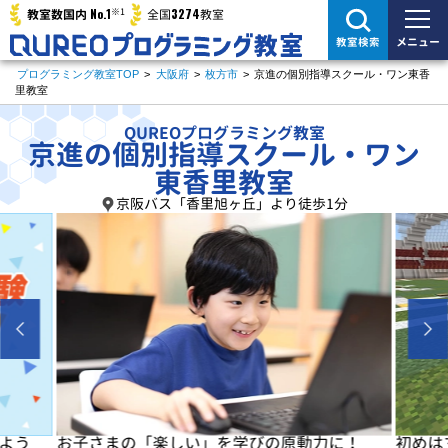
※1
No.1
3274
教室数国内
全国
教室
メニュー
教室検索
プログラミング教室TOP
>
大阪府
>
枚方市
>
京進の個別指導スクール・ワン東香
里教室
QUREOプログラミング教室
京進の個別指導スクール・ワン
東香里教室
京阪バス「香里旭ヶ丘」より徒歩1分
よう
お子さまの「楽しい」を学びの原動力に！
初めは