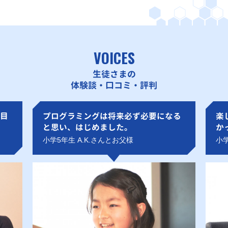
VOICES
生徒さまの
体験談・口コミ・評判
目
プログラミングは将来必ず必要になる
楽
と思い、はじめました。
か
小学5年生 A.K.さんとお父様
小学