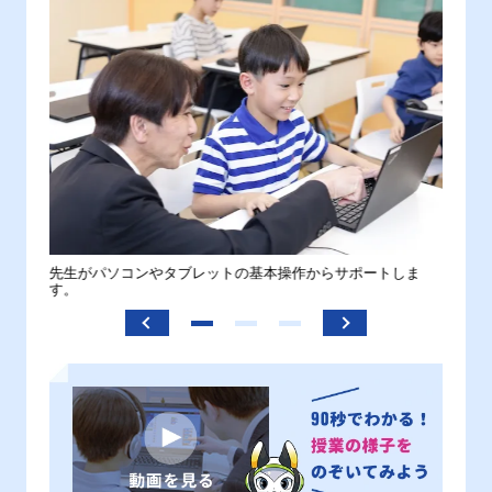
。
先生がパソコンやタブレットの基本操作からサポートしま
わから
す。