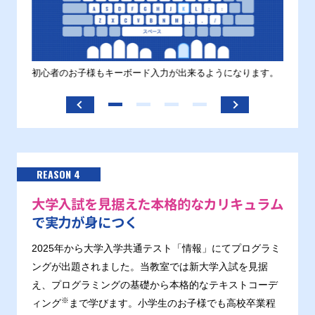
す。
初心者のお子様もキーボード入力が出来るようになります。
正しい
ます。
REASON 4
大学入試を見据えた本格的なカリキュラム
で実力が身につく
2025年から大学入学共通テスト「情報」にてプログラミ
ングが出題されました。当教室では新大学入試を見据
え、プログラミングの基礎から本格的なテキストコーデ
※
ィング
まで学びます。小学生のお子様でも高校卒業程