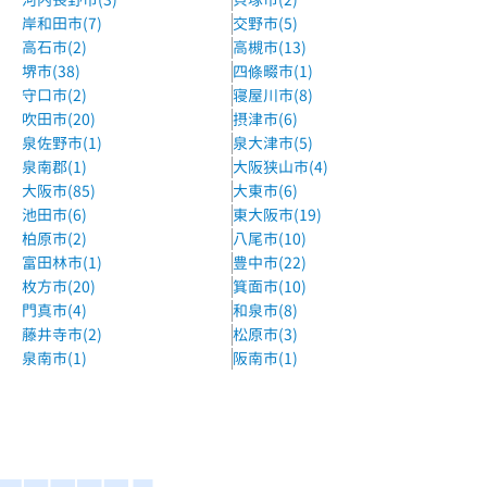
京阪線 牧野駅 徒歩10分
岸和田市(7)
交野市(5)
森塾枚方市駅前校
高石市(2)
高槻市(13)
堺市(38)
四條畷市(1)
京阪本線、京阪交野線 枚方市駅 徒歩1分
守口市(2)
寝屋川市(8)
KEC個別指導メビウス枚方本校
吹田市(20)
摂津市(6)
枚方市駅 徒歩2分
泉佐野市(1)
泉大津市(5)
泉南郡(1)
大阪狭山市(4)
京進の個別指導スクール・ワン東香里教室
大阪市(85)
大東市(6)
京阪バス「香里旭ヶ丘」より徒歩1分
池田市(6)
東大阪市(19)
柏原市(2)
八尾市(10)
個個塾ひらかた御殿山教室
富田林市(1)
豊中市(22)
スーパーライフ御殿山店からスグ
枚方市(20)
箕面市(10)
門真市(4)
和泉市(8)
個個塾ひらかた中宮教室
藤井寺市(2)
松原市(3)
関西外大中宮キャンパスからスグ
泉南市(1)
阪南市(1)
京進の個別指導スクール・ワンくずは教室
京阪本線 樟葉駅 徒歩3分
個人別指導塾ブレーン枚方公園校