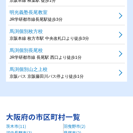
京阪本線 樟葉駅 徒歩1分
明光義塾長尾教室
JR学研都市線長尾駅徒歩3分
馬渕個別枚方校
京阪本線 枚方市駅 中央改札口より徒歩3分
馬渕個別長尾校
JR学研都市線 長尾駅 西口より徒歩1分
馬渕個別山之上校
京阪バス 京阪藤田川バス停より徒歩1分
馬渕個別樟葉校
京阪本線 樟葉駅 改札口より徒歩5分
KEC個別指導メビウス長尾校
大阪府の市区町村一覧
JR片町線（学研都市線）長尾駅徒歩4分
茨木市(11)
羽曳野市(2)
自立学習RED牧野教室
河内長野市(3)
貝塚市(2)