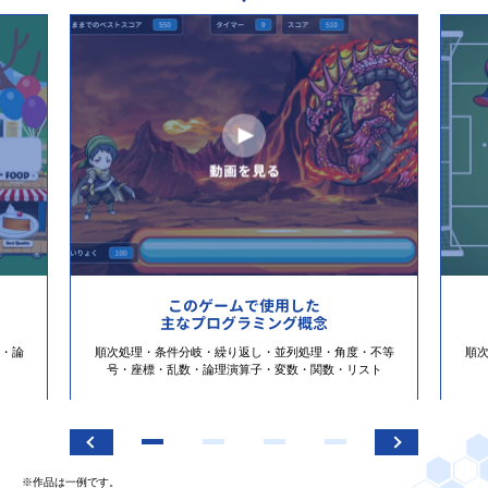
このゲームで使用した
主なプログラミング概念
・論
順次処理・条件分岐・繰り返し・並列処理・角度・不等
順
号・座標・乱数・論理演算子・変数・関数・リスト
※作品は一例です。