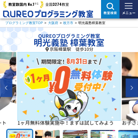
※1
No.1
3274
教室数国内
全国
教室
メニュー
教室検索
プログラミング教室TOP
>
大阪府
>
枚方市
>
明光義塾樟葉教室
QUREOプログラミング教室
明光義塾 樟葉教室
京阪樟葉駅 徒歩10分
よう
お子さまの「楽しい」を学びの原動力に！
初めは