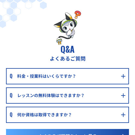
京阪本線 枚方公園駅 徒歩2分
個別指導学院ヒーローズくずは校
京阪本線 楠葉駅 徒歩5分
個別指導学院ヒーローズ枚方本校
京阪交野線宮之阪駅徒歩15分
Q&A
個別指導WAM出口校
よくあるご質問
光善寺駅徒歩15分
個別指導WAM桜丘町校
料金・授業料はいくらですか？
星ケ丘駅徒歩15分
レッスンの無料体験はできますか？
何か資格は取得できますか？