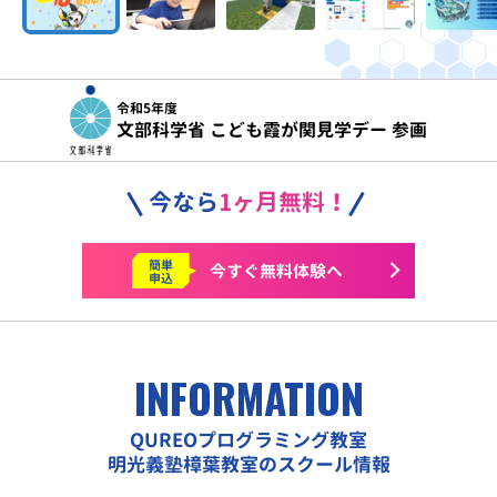
令和5年度
文部科学省 こども霞が関見学デー 参画
今なら
1ヶ月無料！
簡単
今すぐ
無料体験へ
申込
INFORMATION
QUREOプログラミング教室
明光義塾樟葉教室のスクール情報