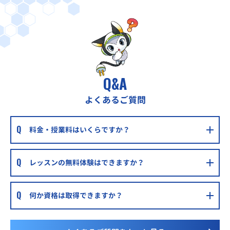
京阪本線 枚方公園駅 徒歩2分
個別指導学院ヒーローズくずは校
京阪本線 楠葉駅 徒歩5分
個別指導学院ヒーローズ枚方本校
京阪交野線宮之阪駅徒歩15分
Q&A
個別指導WAM出口校
よくあるご質問
光善寺駅徒歩15分
個別指導WAM桜丘町校
料金・授業料はいくらですか？
星ケ丘駅徒歩15分
レッスンの無料体験はできますか？
何か資格は取得できますか？