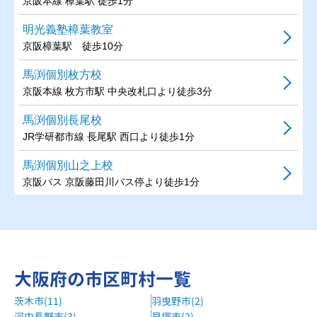
京阪本線 樟葉駅 徒歩1分
明光義塾樟葉教室
京阪樟葉駅 徒歩10分
馬渕個別枚方校
京阪本線 枚方市駅 中央改札口より徒歩3分
馬渕個別長尾校
JR学研都市線 長尾駅 西口より徒歩1分
馬渕個別山之上校
京阪バス 京阪藤田川バス停より徒歩1分
馬渕個別樟葉校
京阪本線 樟葉駅 改札口より徒歩5分
KEC個別指導メビウス長尾校
大阪府の市区町村一覧
JR片町線（学研都市線）長尾駅徒歩4分
茨木市(11)
羽曳野市(2)
自立学習RED牧野教室
河内長野市(3)
貝塚市(2)