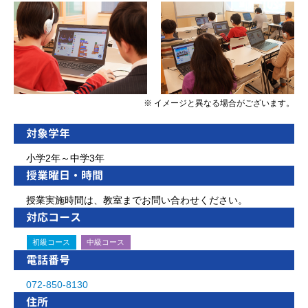
※ イメージと異なる場合がございます。
対象学年
小学2年～中学3年
授業曜日・時間
授業実施時間は、教室までお問い合わせください。
対応コース
初級コース
中級コース
電話番号
072-850-8130
住所