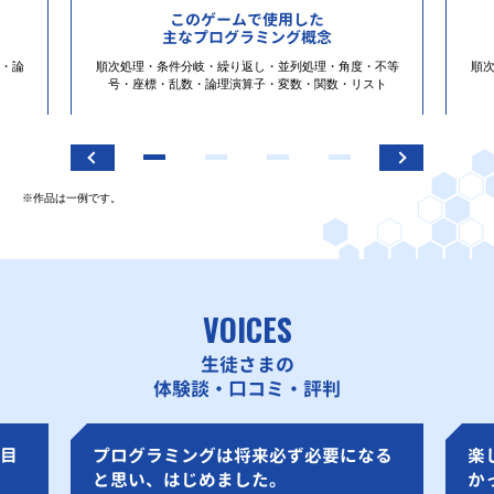
このゲームで使用した
主なプログラミング概念
・論
順次処理・条件分岐・繰り返し・並列処理・角度・不等
順
号・座標・乱数・論理演算子・変数・関数・リスト
※作品は一例です。
VOICES
生徒さまの
体験談・口コミ・評判
目
プログラミングは将来必ず必要になる
楽
と思い、はじめました。
か