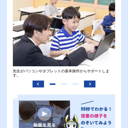
。
先生がパソコンやタブレットの基本操作からサポートしま
わから
す。