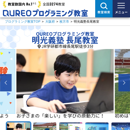
※1
No.1
3274
教室数国内
全国
教室
メニュー
教室検索
プログラミング教室TOP
>
大阪府
>
枚方市
>
明光義塾長尾教室
QUREOプログラミング教室
明光義塾 長尾教室
JR学研都市線長尾駅徒歩3分
よう
お子さまの「楽しい」を学びの原動力に！
初めは