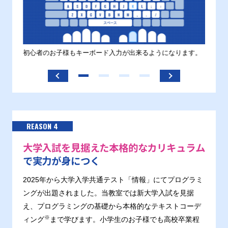
す。
初心者のお子様もキーボード入力が出来るようになります。
正しい
ます。
REASON 4
大学入試を見据えた本格的なカリキュラム
で実力が身につく
2025年から大学入学共通テスト「情報」にてプログラミ
ングが出題されました。当教室では新大学入試を見据
え、プログラミングの基礎から本格的なテキストコーデ
※
ィング
まで学びます。小学生のお子様でも高校卒業程