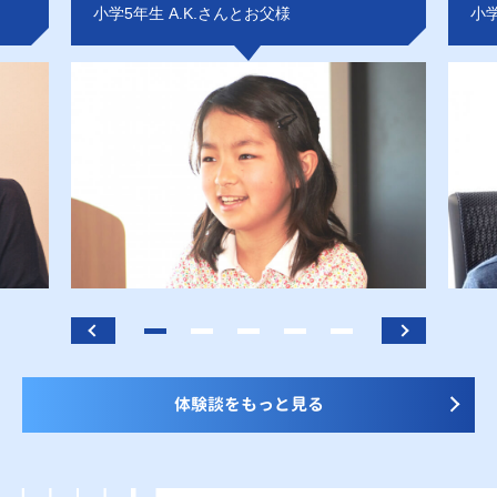
小学5年生 A.K.さんとお父様
小学
体験談をもっと見る