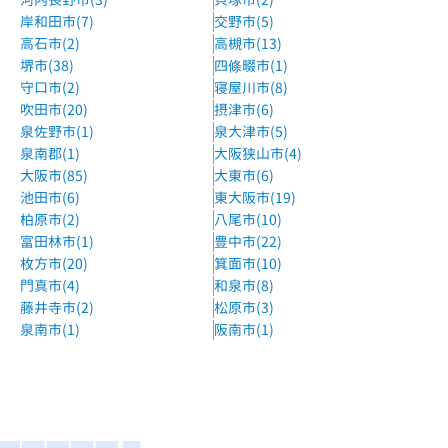
京阪線 牧野駅 徒歩10分
岸和田市(7)
交野市(5)
森塾枚方市駅前校
高石市(2)
高槻市(13)
堺市(38)
四條畷市(1)
京阪本線、京阪交野線 枚方市駅 徒歩1分
守口市(2)
寝屋川市(8)
KEC個別指導メビウス枚方本校
吹田市(20)
摂津市(6)
枚方市駅 徒歩2分
泉佐野市(1)
泉大津市(5)
泉南郡(1)
大阪狭山市(4)
京進の個別指導スクール・ワン東香里教室
大阪市(85)
大東市(6)
京阪バス「香里旭ヶ丘」より徒歩1分
池田市(6)
東大阪市(19)
柏原市(2)
八尾市(10)
個個塾ひらかた御殿山教室
富田林市(1)
豊中市(22)
スーパーライフ御殿山店からスグ
枚方市(20)
箕面市(10)
門真市(4)
和泉市(8)
個個塾ひらかた中宮教室
藤井寺市(2)
松原市(3)
関西外大中宮キャンパスからスグ
泉南市(1)
阪南市(1)
京進の個別指導スクール・ワンくずは教室
京阪本線 樟葉駅 徒歩3分
個人別指導塾ブレーン枚方公園校