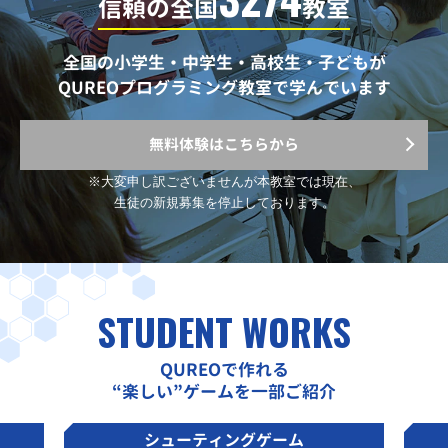
信頼の全国
教室
全国の小学生・中学生・高校生・子どもが
QUREOプログラミング教室で学んでいます
無料体験はこちらから
※大変申し訳ございませんが
本教室では現在、
生徒の新規募集を停止しております。
STUDENT WORKS
QUREOで作れる
“楽しい”ゲームを一部ご紹介
シューティングゲーム