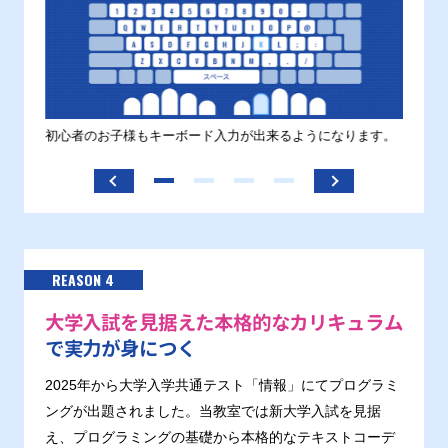
す。
初心者のお子様もキーボード入力が出来るようになります。
正しい
ます。
REASON 4
大学入試を見据えた本格的なカリキュラム
で実力が身につく
2025年から大学入学共通テスト「情報」にてプログラミ
ングが出題されました。当教室では新大学入試を見据
え、プログラミングの基礎から本格的なテキストコーデ