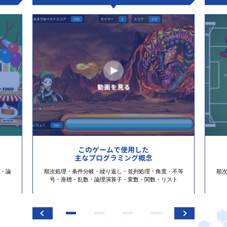
このゲームで使用した
主なプログラミング概念
・論
順次処理・条件分岐・繰り返し・並列処理・角度・不等
順
号・座標・乱数・論理演算子・変数・関数・リスト