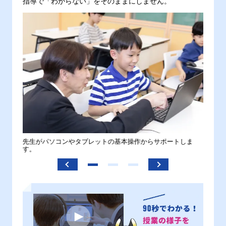
指導で「わからない」をそのままにしません。
。
先生がパソコンやタブレットの基本操作からサポートしま
わから
す。