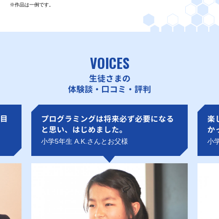
※作品は一例です。
VOICES
生徒さまの
体験談・口コミ・評判
目
プログラミングは将来必ず必要になる
楽
と思い、はじめました。
か
小学5年生 A.K.さんとお父様
小学