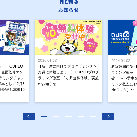
NEWS
お知らせ
2026.01.13
2024.04.02
！ 「QUREO
【新年度に向けてプログラミングを
教室数国内No.
」全面監修マン
お得に体験しよう！】QUREOプログ
ラミング教室」が
ラミングチャレ
ラミング教室「1ヶ月無料体験」実施
破！ 〜小学生
本として 2月8
のお知らせ
ミング教室にお
を記念し本編10
No.1（※）〜