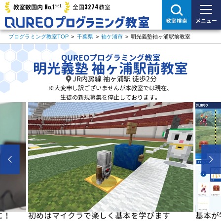
※1
No.1
3274
教室数国内
全国
教室
メニュー
教室検索
プログラミング教室TOP
>
千葉県
>
袖ケ浦市
>
明光義塾袖ヶ浦駅前教室
QUREOプログラミング教室
明光義塾 袖ヶ浦駅前教室
JR内房線 袖ヶ浦駅 徒歩2分
※大変申し訳ございませんが
本教室では現在、
生徒の新規募集を停止しております。
に！
初めはマイクラで楽しく基本を学びます
基本が