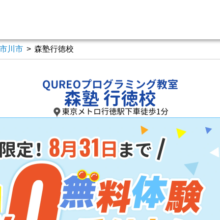
市川市
>
森塾行徳校
QUREOプログラミング教室
森塾 行徳校
東京メトロ行徳駅下車徒歩1分