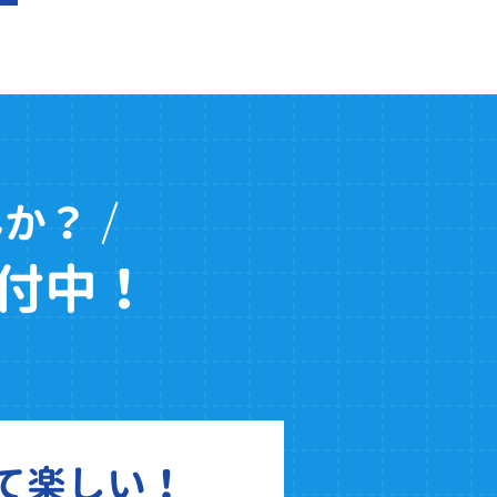
んか？
付中！
て楽しい！