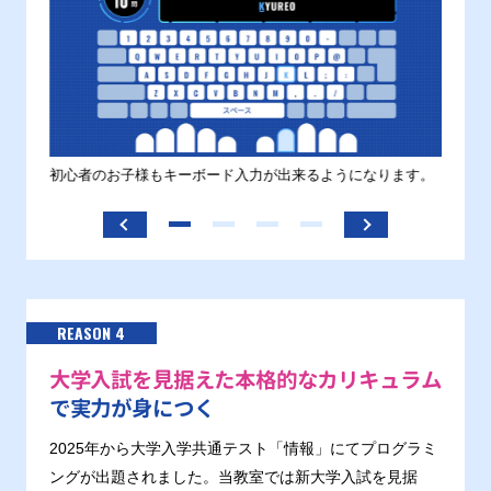
す。
初心者のお子様もキーボード入力が出来るようになります。
正しい
ます。
REASON 4
大学入試を見据えた本格的なカリキュラム
で実力が身につく
2025年から大学入学共通テスト「情報」にてプログラミ
ングが出題されました。当教室では新大学入試を見据