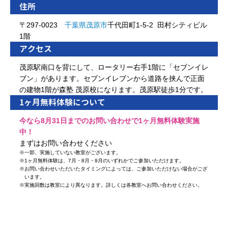
住所
〒297-0023
千葉県
茂原市
千代田町1-5-2 田村シティビル
1階
アクセス
茂原駅南口を背にして、ロータリー右手1階に「セブンイレ
ブン」があります。セブンイレブンから道路を挟んで正面
の建物1階が森塾 茂原校になります。茂原駅徒歩1分です。
1ヶ月無料体験について
今なら8月31日までのお問い合わせで1ヶ月無料体験実施
中！
まずはお問い合わせください
※
一部、実施していない教室がございます。
※
1ヶ月無料体験は、7月・8月・9月のいずれかでご参加いただけます。
※
お問い合わせいただいたタイミングによっては、ご参加いただけない場合がござ
います。
※
実施回数は教室により異なります。詳しくは各教室へお問い合わせください。