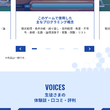
このゲームで使用した
主なプログラミング概念
・論
順次処理・条件分岐・繰り返し・並列処理・角度・不等
順
号・座標・乱数・論理演算子・変数・関数・リスト
※作品は一例です。
VOICES
生徒さまの
体験談・口コミ・評判