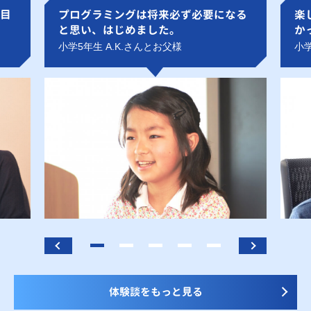
目
プログラミングは将来必ず必要になる
楽
と思い、はじめました。
か
小学5年生 A.K.さんとお父様
小学
体験談をもっと見る