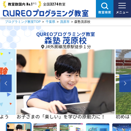
※1
No.1
3274
教室数国内
全国
教室
メニュー
教室検索
プログラミング教室TOP
>
千葉県
>
茂原市
>
森塾茂原校
QUREOプログラミング教室
森塾 茂原校
JR外房線茂原駅徒歩１分
よう
お子さまの「楽しい」を学びの原動力に！
初めは