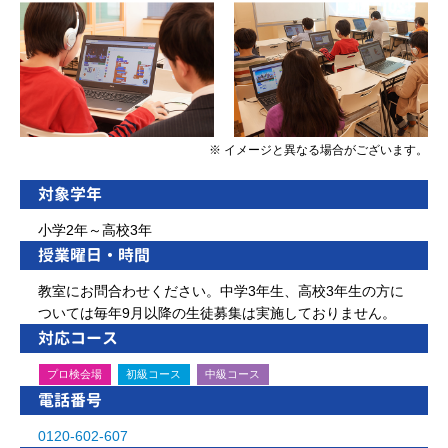
※ イメージと異なる場合がございます。
対象学年
小学2年～高校3年
授業曜日・時間
教室にお問合わせください。中学3年生、高校3年生の方に
ついては毎年9月以降の生徒募集は実施しておりません。
対応コース
プロ検会場
初級コース
中級コース
電話番号
0120-602-607