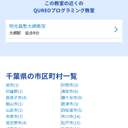
この教室の近くの
QUREOプログラミング教室
明光義塾大網教室
大網駅 徒歩8分
千葉県の市区町村一覧
旭市(1)
印西市(3)
印旛郡(1)
浦安市(6)
我孫子市(4)
鎌ケ谷市(9)
館山市(1)
君津市(3)
山武市(1)
四街道市(5)
市原市(7)
市川市(14)
習志野市(4)
松戸市(15)