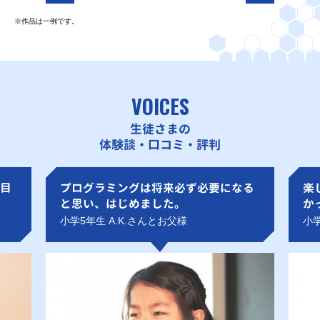
※作品は一例です。
VOICES
生徒さまの
体験談・口コミ・評判
目
プログラミングは将来必ず必要になる
楽
と思い、はじめました。
か
小学5年生 A.K.さんとお父様
小学