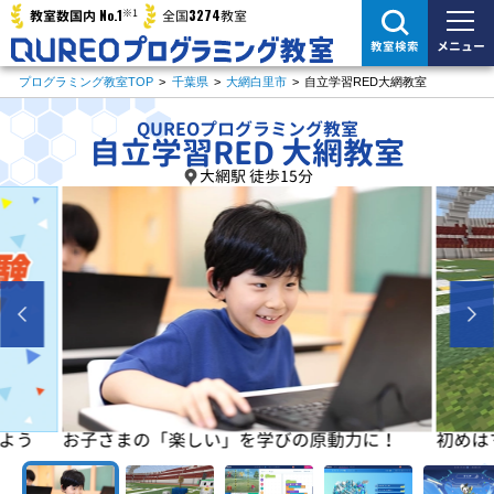
※1
No.1
3274
教室数国内
全国
教室
メニュー
教室検索
プログラミング教室TOP
>
千葉県
>
大網白里市
>
自立学習RED大網教室
QUREOプログラミング教室
自立学習RED 大網教室
大網駅 徒歩15分
よう
お子さまの「楽しい」を学びの原動力に！
初めは