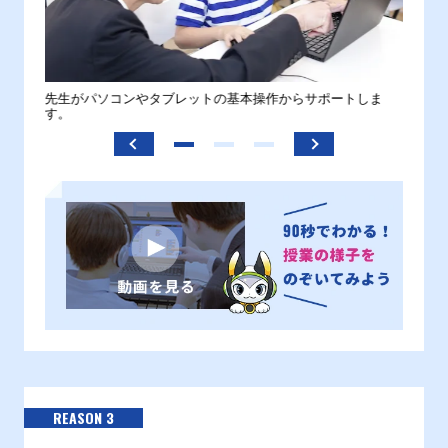
。
先生がパソコンやタブレットの基本操作からサポートしま
わから
す。
REASON 3