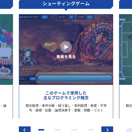
シューティングゲーム
このゲームで使用した
主なプログラミング概念
・論
順次処理・条件分岐・繰り返し・並列処理・角度・不等
順
号・座標・乱数・論理演算子・変数・関数・リスト