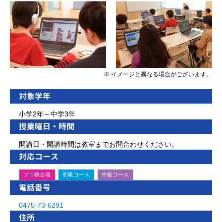
※ イメージと異なる場合がございます。
対象学年
小学2年～中学3年
授業曜日・時間
開講日・開講時間は教室までお問合わせください。
対応コース
プロ検会場
初級コース
中級コース
電話番号
0475-73-6291
住所