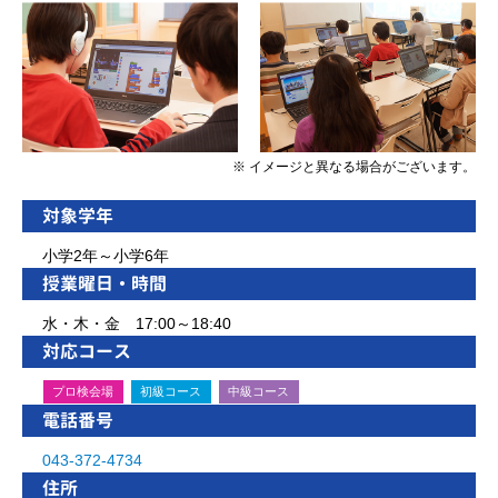
※ イメージと異なる場合がございます。
対象学年
小学2年～小学6年
授業曜日・時間
水・木・金 17:00～18:40
対応コース
プロ検会場
初級コース
中級コース
電話番号
043-372-4734
住所