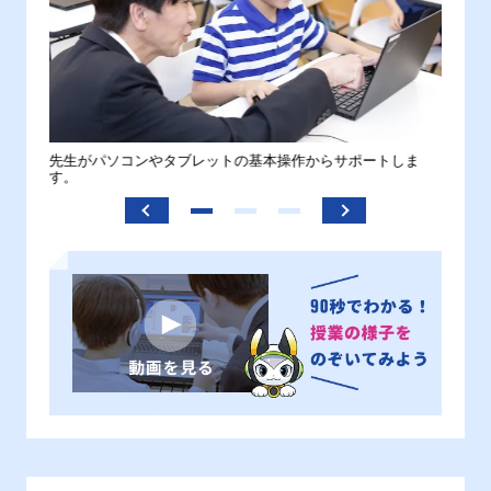
。
先生がパソコンやタブレットの基本操作からサポートしま
わから
す。