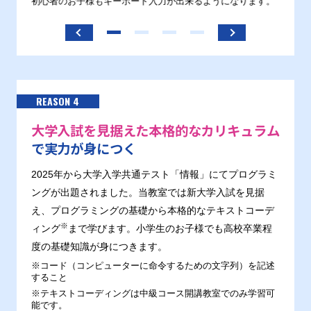
す。
初心者のお子様もキーボード入力が出来るようになります。
正しい
ます。
REASON 4
大学入試を見据えた本格的なカリキュラム
で実力が身につく
2025年から大学入学共通テスト「情報」にてプログラミ
ングが出題されました。当教室では新大学入試を見据
え、プログラミングの基礎から本格的なテキストコーデ
※
ィング
まで学びます。小学生のお子様でも高校卒業程
度の基礎知識が身につきます。
※コード（コンピューターに命令するための文字列）を記述
すること
※テキストコーディングは中級コース開講教室でのみ学習可
能です。