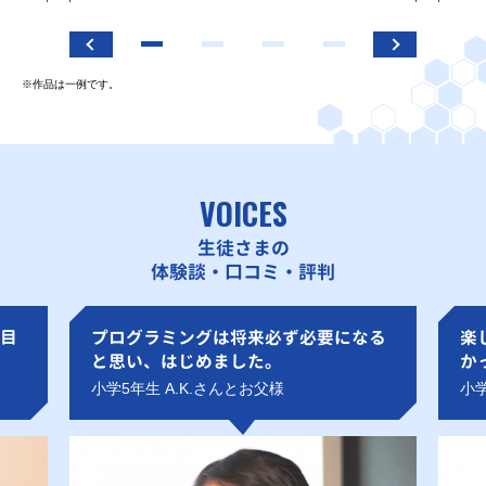
※作品は一例です。
VOICES
生徒さまの
体験談・口コミ・評判
目
プログラミングは将来必ず必要になる
楽
と思い、はじめました。
か
小学5年生 A.K.さんとお父様
小学