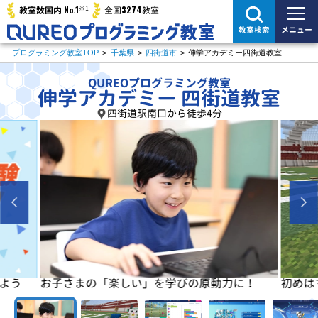
※1
No.1
3274
教室数国内
全国
教室
メニュー
教室検索
プログラミング教室TOP
>
千葉県
>
四街道市
>
伸学アカデミー四街道教室
QUREOプログラミング教室
伸学アカデミー 四街道教室
四街道駅南口から徒歩4分
よう
お子さまの「楽しい」を学びの原動力に！
初めは