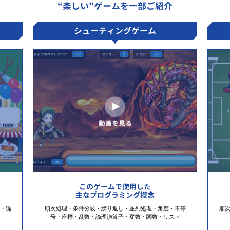
“楽しい”ゲームを一部ご紹介
シューティングゲーム
このゲームで使用した
主なプログラミング概念
・論
順次処理・条件分岐・繰り返し・並列処理・角度・不等
順
号・座標・乱数・論理演算子・変数・関数・リスト