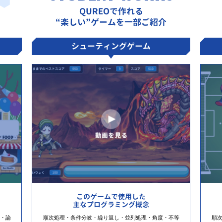
QUREOで作れる
“楽しい”ゲームを一部ご紹介
シューティングゲーム
このゲームで使用した
主なプログラミング概念
・論
順次処理・条件分岐・繰り返し・並列処理・角度・不等
順