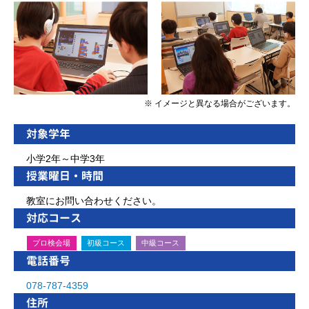
※ イメージと異なる場合がございます。
対象学年
小学2年～中学3年
授業曜日・時間
教室にお問い合わせください。
対応コース
プロ検会場
初級コース
中級コース
電話番号
078-787-4359
住所