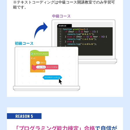
※テキストコーディングは中級コース開講教室でのみ学習可
能です。
REASON 5
「プログラミング能力検定」合格
で自信が