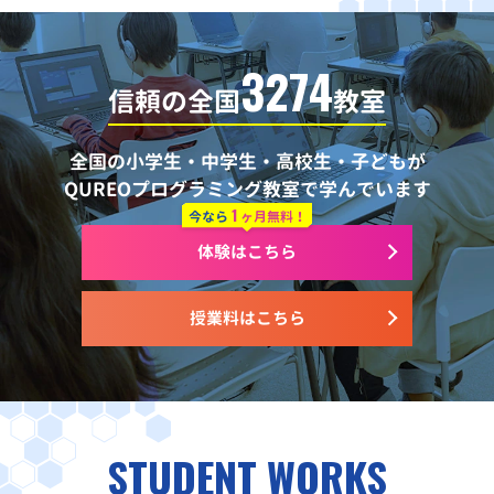
3274
信頼の全国
教室
全国の小学生・中学生・高校生・子どもが
QUREOプログラミング教室で学んでいます
1
今なら
ヶ月無料！
体験はこちら
授業料はこちら
STUDENT WORKS