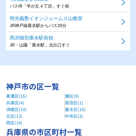
バス停「学が丘４丁目」すぐ前
明光義塾イオンジェームス山教室
JR神戸線垂水駅からバス20分
馬渕個別垂水駅前校
JR・山陽「垂水駅」北出口すぐ
馬渕個別舞多聞ケーズデンキ校
ブルメール舞多聞近く
個別指導塾スリーアップ垂水教室
神戸市の区一覧
JR神戸線 垂水駅、山陽電気鉄道 山陽垂水駅 徒歩1分
東灘区(16)
灘区(9)
まんてん個別垂水駅前教室
兵庫区(4)
長田区(1)
垂水駅 徒歩5分
須磨区(10)
垂水区(16)
まんてん個別垂水星陵台教室
北区(13)
中央区(3)
西区(14)
霞ヶ丘駅 徒歩17分
兵庫県の市区町村一覧
まんてん個別舞子坂教室