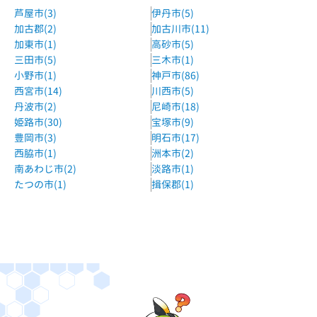
芦屋市(3)
伊丹市(5)
山陽バス 舞子地域福祉センター西バス停 徒歩13分
加古郡(2)
加古川市(11)
まんてん個別東垂水教室
加東市(1)
高砂市(5)
三田市(5)
三木市(1)
コープ福田向かい
小野市(1)
神戸市(86)
個別指導E-Routeイオンジェームス山校
西宮市(14)
川西市(5)
神戸市バス、山陽バス 松風台バス停 徒歩3分
丹波市(2)
尼崎市(18)
姫路市(30)
宝塚市(9)
京進の個別指導スクール・ワン舞多聞教室
豊岡市(3)
明石市(17)
山陽バス 舞多聞口 徒歩5分
西脇市(1)
洲本市(2)
南あわじ市(2)
淡路市(1)
個別指導WAM桃山台校
たつの市(1)
揖保郡(1)
塩屋駅より車で10分
創造学園個別垂水校
JR・山陽電鉄垂水駅より徒歩４分