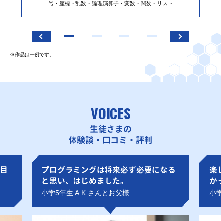
号・座標・乱数・論理演算子・変数・関数・リスト
※作品は一例です。
VOICES
生徒さまの
体験談・口コミ・評判
目
プログラミングは将来必ず必要になる
楽
と思い、はじめました。
か
小学5年生 A.K.さんとお父様
小学