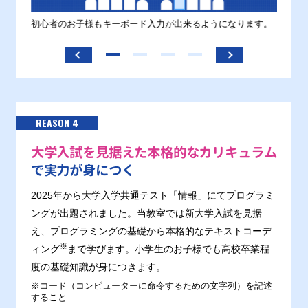
す。
初心者のお子様もキーボード入力が出来るようになります。
正しい
ます。
REASON 4
大学入試を見据えた本格的なカリキュラム
で実力が身につく
2025年から大学入学共通テスト「情報」にてプログラミ
ングが出題されました。当教室では新大学入試を見据
え、プログラミングの基礎から本格的なテキストコーデ
※
ィング
まで学びます。小学生のお子様でも高校卒業程
度の基礎知識が身につきます。
※コード（コンピューターに命令するための文字列）を記述
すること