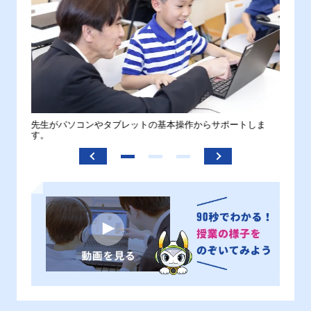
。
先生がパソコンやタブレットの基本操作からサポートしま
わから
す。