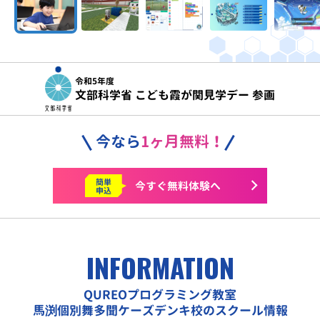
令和5年度
文部科学省 こども霞が関見学デー 参画
今なら
1ヶ月無料！
簡単
今すぐ
無料体験へ
申込
INFORMATION
QUREOプログラミング教室
馬渕個別舞多聞ケーズデンキ校のスクール情報