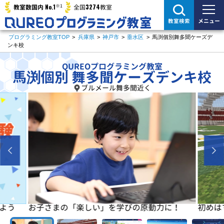
※1
No.1
3274
教室数国内
全国
教室
メニュー
教室検索
プログラミング教室TOP
>
兵庫県
>
神戸市
>
垂水区
>
馬渕個別舞多聞ケーズデ
ンキ校
QUREOプログラミング教室
馬渕個別 舞多聞ケーズデンキ校
ブルメール舞多聞近く
よう
お子さまの「楽しい」を学びの原動力に！
初めは