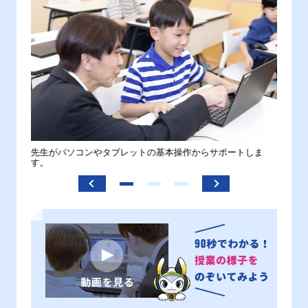
。
先生がパソコンやタブレットの基本操作からサポートしま
わから
す。