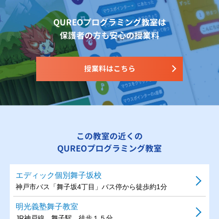
QUREOプログラミング教室は
保護者の方も安心の授業料
授業料はこちら
この教室の近くの
QUREOプログラミング教室
エディック個別舞子坂校
神戸市バス「舞子坂4丁目」バス停から徒歩約1分
明光義塾舞子教室
JR神戸線 舞子駅 徒歩１５分