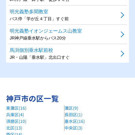
明光義塾多聞教室
バス停「学が丘４丁目」すぐ前
明光義塾イオンジェームス山教室
JR神戸線垂水駅からバス20分
馬渕個別垂水駅前校
JR・山陽「垂水駅」北出口すぐ
個別指導塾スリーアップ垂水教室
JR神戸線 垂水駅、山陽電気鉄道 山陽垂水駅 徒歩1分
まんてん個別垂水駅前教室
神戸市の区一覧
垂水駅 徒歩5分
東灘区(16)
灘区(9)
まんてん個別垂水星陵台教室
兵庫区(4)
長田区(1)
霞ヶ丘駅 徒歩17分
須磨区(10)
垂水区(16)
まんてん個別舞子坂教室
北区(13)
中央区(3)
西区(14)
山陽バス 舞子地域福祉センター西バス停 徒歩13分