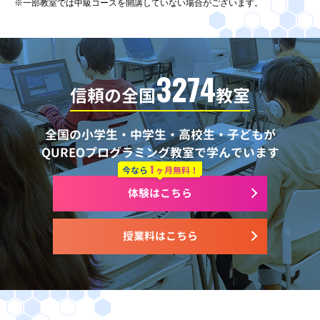
※一部教室では中級コースを開講していない場合がございます。
3274
信頼の全国
教室
全国の小学生・中学生・高校生・子どもが
QUREOプログラミング教室で学んでいます
1
今なら
ヶ月無料！
体験はこちら
授業料はこちら