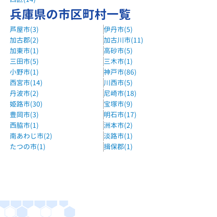
兵庫県の市区町村一覧
まんてん個別東垂水教室
芦屋市(3)
伊丹市(5)
コープ福田向かい
加古郡(2)
加古川市(11)
個別指導E-Routeイオンジェームス山校
加東市(1)
高砂市(5)
三田市(5)
三木市(1)
神戸市バス、山陽バス 松風台バス停 徒歩3分
小野市(1)
神戸市(86)
京進の個別指導スクール・ワン舞多聞教室
西宮市(14)
川西市(5)
山陽バス 舞多聞口 徒歩5分
丹波市(2)
尼崎市(18)
姫路市(30)
宝塚市(9)
個別指導WAM桃山台校
豊岡市(3)
明石市(17)
塩屋駅より車で10分
西脇市(1)
洲本市(2)
南あわじ市(2)
淡路市(1)
創造学園個別垂水校
たつの市(1)
揖保郡(1)
JR・山陽電鉄垂水駅より徒歩４分
エディック個別舞多聞校
地下鉄学園都市駅より車で５分