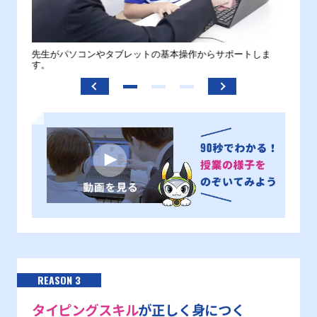
。
先生がパソコンやタブレットの基本操作からサポートしま
わから
す。
REASON 3
タイピングスキル
が正しく身につく