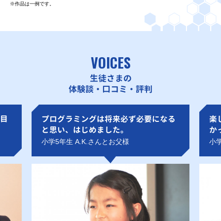
※作品は一例です。
VOICES
生徒さまの
体験談・口コミ・評判
目
プログラミングは将来必ず必要になる
楽
と思い、はじめました。
か
小学5年生 A.K.さんとお父様
小学