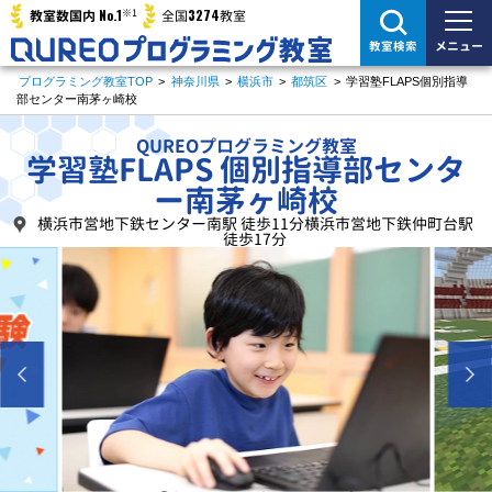
※1
No.1
3274
教室数国内
全国
教室
メニュー
教室検索
プログラミング教室TOP
>
神奈川県
>
横浜市
>
都筑区
>
学習塾FLAPS個別指導
部センター南茅ヶ崎校
QUREOプログラミング教室
学習塾FLAPS 個別指導部センタ
ー南茅ヶ崎校
横浜市営地下鉄センター南駅 徒歩11分横浜市営地下鉄仲町台駅
徒歩17分