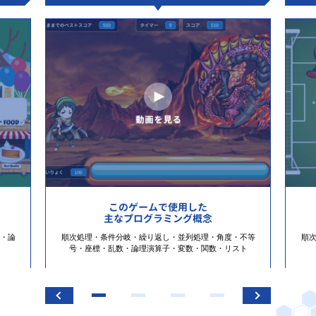
このゲームで使用した
主なプログラミング概念
・論
順次処理・条件分岐・繰り返し・並列処理・角度・不等
順
号・座標・乱数・論理演算子・変数・関数・リスト