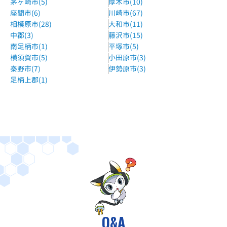
湘南ゼミナール仲町台校
茅ヶ崎市(5)
厚木市(10)
座間市(6)
川崎市(67)
横浜市営地下鉄「仲町台駅」下車、「横浜銀行」のビルの２
相模原市(28)
大和市(11)
Ｆ。
中郡(3)
藤沢市(15)
湘南ゼミナール北山田駅前校
南足柄市(1)
平塚市(5)
横浜市営地下鉄「北山田駅」下車、東山田駅方面へ直進2
横須賀市(5)
小田原市(3)
分。
秦野市(7)
伊勢原市(3)
足柄上郡(1)
森塾センター北校
市営地下鉄ブルーライン/グリーンライン センター北駅徒歩1
分
城南コベッツ都筑ふれあいの丘教室
横浜市営地下鉄グリーンライン 都筑ふれあいの丘駅 徒歩2分
ECCの個別指導塾ベストワンセンター南駅前校
横浜市営地下鉄 センター南駅 徒歩4分
森塾センター南校
横浜市営地下鉄ブルーライン センター南駅 徒歩3分
Q&A