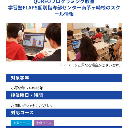
QUREOプログラミング教室
学習塾FLAPS個別指導部センター南茅ヶ崎校のスク
ール情報
※ イメージと異なる場合がございます。
対象学年
小学2年～中学3年
授業曜日・時間
お問い合わせください。
対応コース
初級コース
中級コース