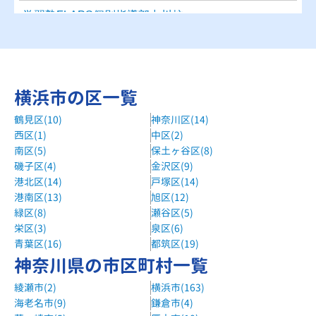
学習塾FLAPS個別指導部中川校
ブルーンライン 中川駅より徒歩10分
湘南ゼミナール北山田校
横浜市営地下鉄「北山田駅」下車、北山田の交差点を左折。
横浜市の区一覧
湘南ゼミナール荏田南校
鶴見区(10)
神奈川区(14)
東急田園都市線「江田駅」徒歩２０分、けやきが丘交差点そ
西区(1)
中区(2)
ば。
南区(5)
保土ヶ谷区(8)
磯子区(4)
金沢区(9)
湘南ゼミナールセンター南校
港北区(14)
戸塚区(14)
横浜市営地下鉄「センター南駅」1分。
港南区(13)
旭区(12)
湘南ゼミナール都筑ふれあいの丘校
緑区(8)
瀬谷区(5)
栄区(3)
泉区(6)
横浜市営地下鉄「都筑ふれあいの丘駅」徒歩。都筑橋交差点
青葉区(16)
都筑区(19)
近く。
神奈川県の市区町村一覧
湘南ゼミナール中川校
綾瀬市(2)
横浜市(163)
横浜市営地下鉄「中川駅」下車。交番右の階段を上がる。
海老名市(9)
鎌倉市(4)