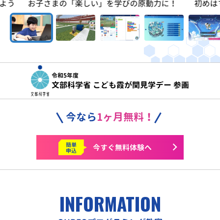
よう
お子さまの「楽しい」を学びの原動力に！
初めは
令和5年度
文部科学省 こども霞が関見学デー 参画
今なら
1ヶ月無料！
簡単
今すぐ
無料体験へ
申込
INFORMATION