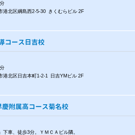
分
市港北区綱島西2-5-30 きくむらビル 2F
導コース日吉校
分
市港北区日吉本町1-2-1 日吉YMビル 2F
早慶附属高コース菊名校
」下車、徒歩3分。ＹＭＣＡビル隣。