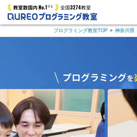
No.1
※1
3274
教室数国内
全国
教室
プログラミング教室TOP
>
神奈川県
プログラミング
を