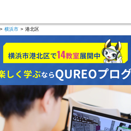
>
横浜市
>
港北区
14
横浜市港北区で
教室
展開中
QUREOプロ
楽しく学ぶ
なら