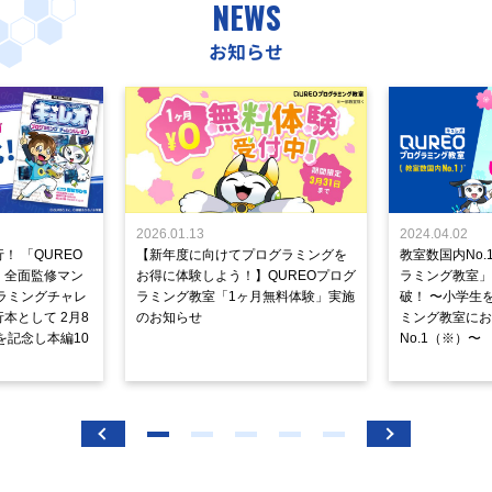
NEWS
お知らせ
2026.01.13
2024.04.02
！ 「QUREO
【新年度に向けてプログラミングを
教室数国内No.
」全面監修マン
お得に体験しよう！】QUREOプログ
ラミング教室」が
ラミングチャレ
ラミング教室「1ヶ月無料体験」実施
破！ 〜小学生
本として 2月8
のお知らせ
ミング教室にお
を記念し本編10
No.1（※）〜