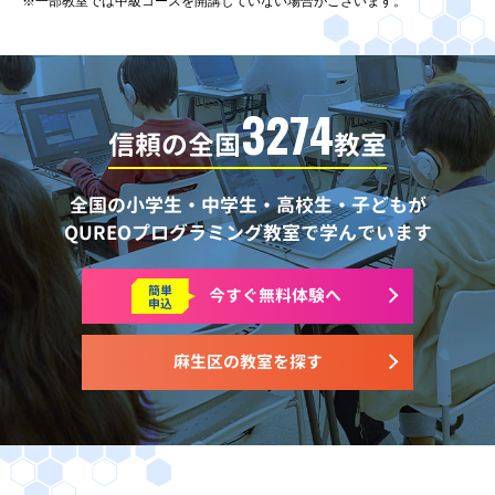
※一部教室では中級コースを開講していない場合がございます。
3274
信頼の全国
教室
全国の小学生・中学生・高校生・子どもが
QUREOプログラミング教室で学んでいます
簡単
今すぐ
無料体験へ
申込
麻生区の教室を探す