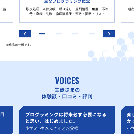
主なプログラミング概念
・論
順次処理・条件分岐・繰り返し・並列処理・角度・不等
順
号・座標・乱数・論理演算子・変数・関数・リスト
※作品は一例です。
VOICES
生徒さまの
体験談・口コミ・評判
目
プログラミングは将来必ず必要になる
楽
と思い、はじめました。
か
小学5年生 A.K.さんとお父様
小学