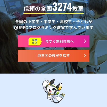
3274
信頼の全国
教室
全国の小学生・中学生・高校生・子どもが
QUREOプログラミング教室で学んでいます
簡単
今すぐ
無料体験へ
申込
麻生区の教室を探す