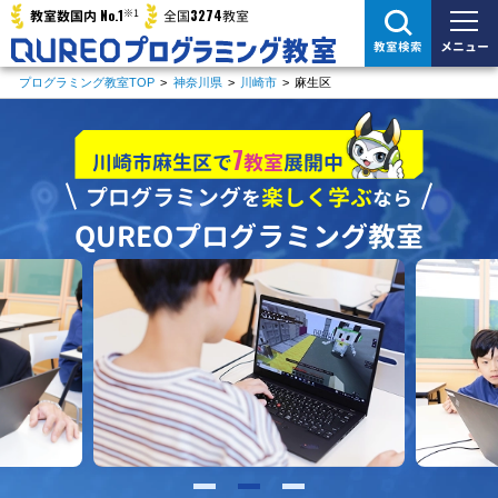
※1
No.1
3274
教室数国内
全国
教室
メニュー
教室検索
プログラミング教室TOP
>
神奈川県
>
川崎市
>
麻生区
7
川崎市麻生区で
教室
展開中
プログラミング
楽しく学ぶ
を
なら
QUREOプログラミング教室