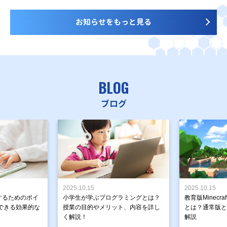
お知らせをもっと見る
BLOG
ブログ
2025.10.15
2025.10.15
するためのポイ
小学生が学ぶプログラミングとは？
教育版Minecr
できる効果的な
授業の目的やメリット、内容を詳し
とは？通常版と
く解説！
解説