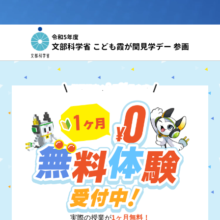
令和5年度
文部科学省 こども霞が関見学デー 参画
8
31
期間限定！
月
日
まで
実際の授業が
1ヶ月無料！