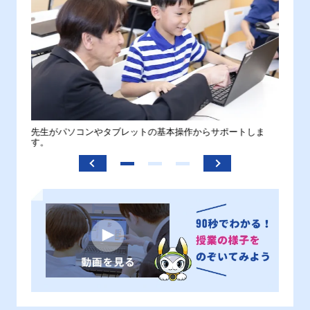
。
先生がパソコンやタブレットの基本操作からサポートしま
わから
す。