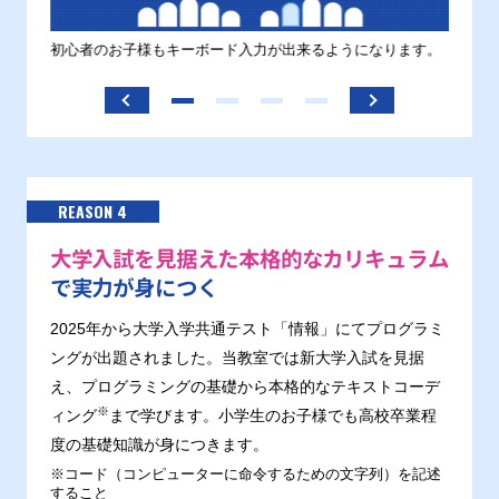
す。
初心者のお子様もキーボード入力が出来るようになります。
正しい
ます。
REASON 4
大学入試を見据えた本格的なカリキュラム
で実力が身につく
2025年から大学入学共通テスト「情報」にてプログラミ
ングが出題されました。当教室では新大学入試を見据
え、プログラミングの基礎から本格的なテキストコーデ
※
ィング
まで学びます。小学生のお子様でも高校卒業程
度の基礎知識が身につきます。
※コード（コンピューターに命令するための文字列）を記述
すること