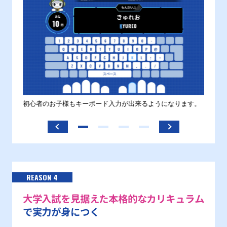
す。
初心者のお子様もキーボード入力が出来るようになります。
正しい
ます。
REASON 4
大学入試を見据えた本格的なカリキュラム
で実力が身につく