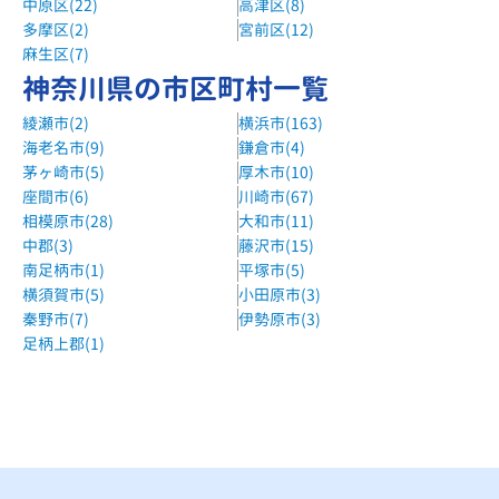
中原区(22)
高津区(8)
多摩区(2)
宮前区(12)
麻生区(7)
神奈川県の市区町村一覧
綾瀬市(2)
横浜市(163)
海老名市(9)
鎌倉市(4)
茅ヶ崎市(5)
厚木市(10)
座間市(6)
川崎市(67)
相模原市(28)
大和市(11)
中郡(3)
藤沢市(15)
南足柄市(1)
平塚市(5)
横須賀市(5)
小田原市(3)
秦野市(7)
伊勢原市(3)
足柄上郡(1)