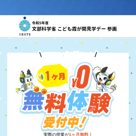
令和5年度
文部科学省 こども霞が関見学デー 参画
8
31
期間限定！
月
日
まで
実際の授業が
1ヶ月無料！