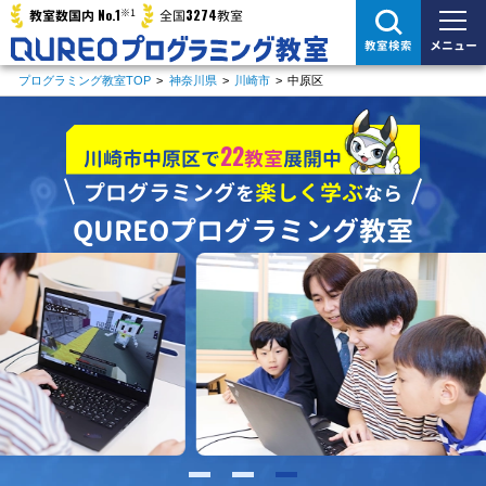
※1
No.1
3274
教室数国内
全国
教室
メニュー
教室検索
プログラミング教室TOP
>
神奈川県
>
川崎市
>
中原区
22
川崎市中原区で
教室
展開中
プログラミング
楽しく学ぶ
を
なら
QUREOプログラミング教室