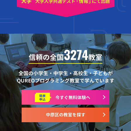
3274
信頼の全国
教室
全国の小学生・中学生・高校生・子どもが
QUREOプログラミング教室で学んでいます
簡単
今すぐ
無料体験へ
申込
中原区の教室を探す