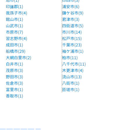
旭市(1)
印西市(3)
明光義塾高根公団教室
印旛郡(1)
浦安市(6)
高堰公団駅 徒歩2分
我孫子市(4)
鎌ケ谷市(9)
自立学習RED新船橋教室
館山市(1)
君津市(3)
山武市(1)
四街道市(5)
新船橋駅 徒歩2分、東海神駅 徒歩5分
市原市(7)
市川市(14)
デジタルステーション習志野校
習志野市(4)
松戸市(15)
新京成電鉄新京成線 習志野駅 徒歩1分
成田市(1)
千葉市(23)
船橋市(29)
袖ケ浦市(1)
湘南ゼミナール西船橋校
大網白里市(2)
柏市(11)
西船橋駅より徒歩6分。デニーズさんの向かい。
白井市(1)
八千代市(11)
茂原市(3)
木更津市(4)
湘南ゼミナール船橋校
野田市(3)
流山市(13)
JR総武線・東武野田線「船橋駅」北口徒歩５分。
佐倉市(3)
八街市(1)
富里市(1)
匝瑳市(1)
湘南ゼミナール薬園台校
香取市(1)
京成電鉄松戸線 五香駅 徒歩1分
明光義塾薬園台教室
新京成線 薬園台駅 徒歩1分