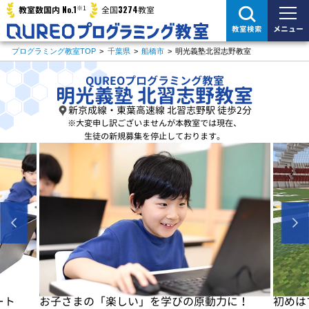
※1
No.1
3274
教室数国内
全国
教室
メニュー
教室検索
プログラミング教室TOP
>
千葉県
>
船橋市
>
明光義塾北習志野教室
QUREOプログラミング教室
明光義塾 北習志野教室
新京成線・東葉高速線 北習志野駅 徒歩2分
※大変申し訳ございませんが
本教室では現在、
生徒の新規募集を停止しております。
に！
初めはマイクラで楽しく基本を学びます
基本が