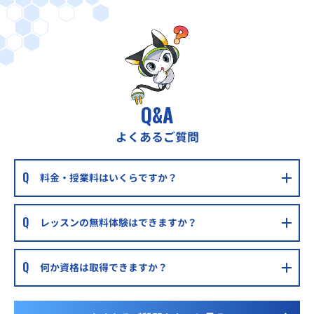
明光義塾西船橋教室
京成電鉄本線 京成西船駅 徒歩2分
明光義塾芝山教室
東葉高速線 飯山満駅 徒歩6分
学習塾Familia三山教室
Q&A
京成バス 三山車庫バス停 徒歩3分
学習塾Familia御滝教室
よくあるご質問
新京成電鉄 滝不動駅 徒歩12分
料金・授業料はいくらですか？
森塾二和向台校
京成電鉄松戸線 二和向台駅 徒歩0分
レッスンの無料体験はできますか？
明光義塾下総中山教室
総武線 下総中山駅 徒歩3分
何か資格は取得できますか？
森塾津田沼校
JR津田沼駅下車徒歩2分