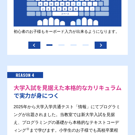
す。
初心者のお子様もキーボード入力が出来るようになります。
正しい
ます。
REASON 4
大学入試を見据えた本格的なカリキュラム
で実力が身につく
2025年から大学入学共通テスト「情報」にてプログラミ
ングが出題されました。当教室では新大学入試を見据
え、プログラミングの基礎から本格的なテキストコーデ
※
ィング
まで学びます。小学生のお子様でも高校卒業程