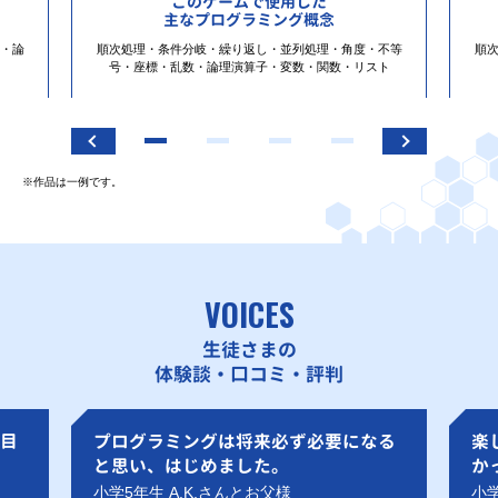
このゲームで使用した
主なプログラミング概念
・論
順次処理・条件分岐・繰り返し・並列処理・角度・不等
順
号・座標・乱数・論理演算子・変数・関数・リスト
※作品は一例です。
VOICES
生徒さまの
体験談・口コミ・評判
目
プログラミングは将来必ず必要になる
楽
と思い、はじめました。
か
小学5年生 A.K.さんとお父様
小学