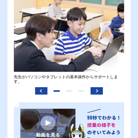
。
先生がパソコンやタブレットの基本操作からサポートしま
わから
す。