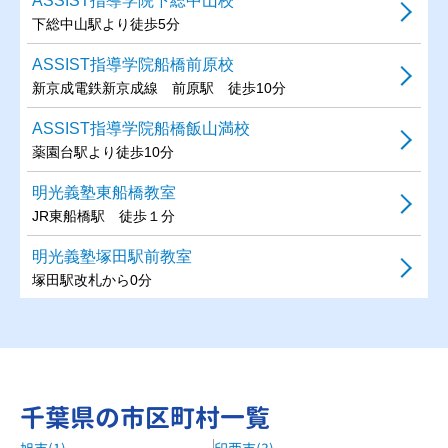
ASSIST指導学院下総中山校
下総中山駅より徒歩5分
ASSIST指導学院船橋前原校
新京成電鉄新京成線 前原駅 徒歩10分
ASSIST指導学院船橋飯山満校
薬園台駅より徒歩10分
明光義塾東船橋教室
JR東船橋駅 徒歩１分
明光義塾塚田駅前教室
塚田駅改札から0分
明光義塾船橋教室
JR船橋駅から徒歩5分
IBリーダーズ船橋本町通り校
千葉県の市区町村一覧
大神宮下駅 徒歩4分