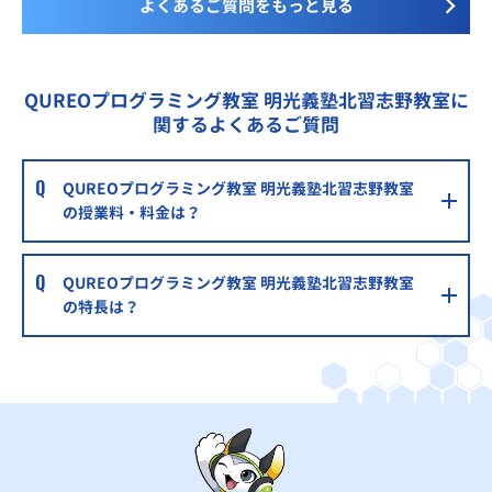
森塾北習志野校
よくあるご質問をもっと見る
京成電鉄松戸線・東葉高速線北習志野駅徒歩1分
森塾西船橋校
QUREOプログラミング教室 明光義塾北習志野教室に
JR総武線/東京メトロ東西線/東葉高速鉄道西船橋駅徒歩1分
関するよくあるご質問
個別指導WAM三咲校
新京成線「三咲駅」から東へ徒歩約11分
QUREOプログラミング教室 明光義塾北習志野教室
森塾船橋校
の授業料・料金は？
JR 総武線船橋駅徒歩３分
湘南ゼミナール津田沼校
QUREOプログラミング教室 明光義塾北習志野教室
の特長は？
中央線・総武線各駅停車横須賀線・総武線快速・成田線『津
田沼駅』徒歩2分
明光義塾ららぽーとTOKYO-BAY教室
京成線船橋競馬場駅から徒歩７分・JR京葉線南船橋駅から徒
歩７分
ECCの個別指導塾ベストワン北習志野駅前校