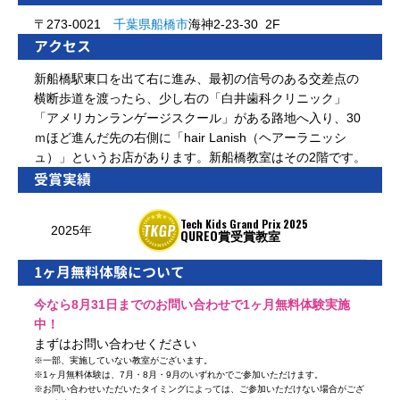
〒273-0021
千葉県
船橋市
海神2-23-30 2F
アクセス
新船橋駅東口を出て右に進み、最初の信号のある交差点の
横断歩道を渡ったら、少し右の「白井歯科クリニック」
「アメリカンランゲージスクール」がある路地へ入り、30
ｍほど進んだ先の右側に「hair Lanish（ヘアーラニッシ
ュ）」というお店があります。新船橋教室はその2階です。
受賞実績
Tech Kids Grand Prix 2025
2025年
QUREO賞受賞教室
1ヶ月無料体験について
今なら8月31日までのお問い合わせで1ヶ月無料体験実施
中！
まずはお問い合わせください
※
一部、実施していない教室がございます。
※
1ヶ月無料体験は、7月・8月・9月のいずれかでご参加いただけます。
※
お問い合わせいただいたタイミングによっては、ご参加いただけない場合がござ