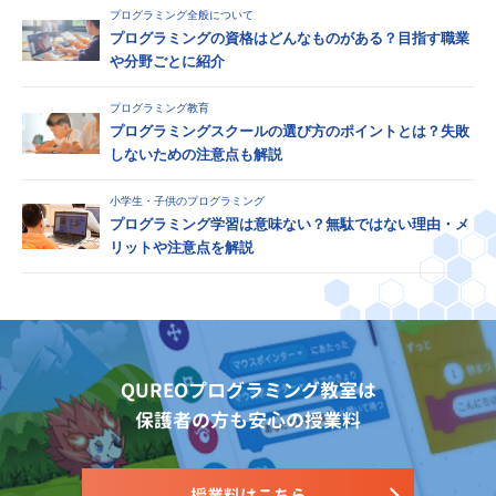
プログラミング全般について
プログラミングの資格はどんなものがある？目指す職業
や分野ごとに紹介
プログラミング教育
プログラミングスクールの選び方のポイントとは？失敗
しないための注意点も解説
小学生・子供のプログラミング
プログラミング学習は意味ない？無駄ではない理由・メ
リットや注意点を解説
QUREOプログラミング教室は
保護者の方も安心の授業料
授業料はこちら