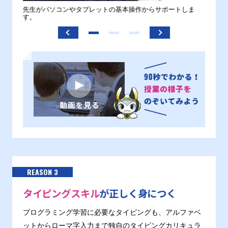
。
先生がパソコンやタブレットの基本操作からサポートしま
わから
す。
REASON 3
タイピングスキル
が正しく身につく
プログラミング学習に必要なタイピングも、アルファベ
ットからローマ字入力まで独自のタイピングカリキュラ