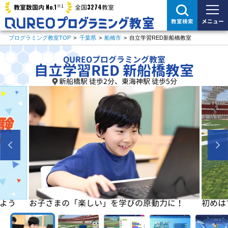
※1
No.1
3274
教室数国内
全国
教室
メニュー
教室検索
プログラミング教室TOP
>
千葉県
>
船橋市
>
自立学習RED新船橋教室
QUREOプログラミング教室
自立学習RED 新船橋教室
新船橋駅 徒歩2分、東海神駅 徒歩5分
よう
お子さまの「楽しい」を学びの原動力に！
初めは