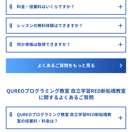
料金・授業料はいくらですか？
森塾二和向台校
京成電鉄松戸線 二和向台駅 徒歩0分
レッスンの無料体験はできますか？
明光義塾下総中山教室
総武線 下総中山駅 徒歩3分
何か資格は取得できますか？
森塾津田沼校
JR津田沼駅下車徒歩2分
森塾北習志野校
よくあるご質問をもっと見る
京成電鉄松戸線・東葉高速線北習志野駅徒歩1分
森塾西船橋校
QUREOプログラミング教室 自立学習RED新船橋教室
JR総武線/東京メトロ東西線/東葉高速鉄道西船橋駅徒歩1分
に関するよくあるご質問
個別指導WAM三咲校
新京成線「三咲駅」から東へ徒歩約11分
QUREOプログラミング教室 自立学習RED新船橋教
森塾船橋校
室の授業料・料金は？
JR 総武線船橋駅徒歩３分