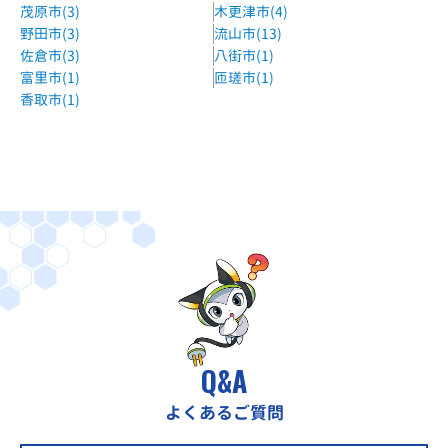
茂原市(3)
木更津市(4)
湘南ゼミナール船橋校
野田市(3)
流山市(13)
JR総武線・東武野田線「船橋駅」北口徒歩５分。
佐倉市(3)
八街市(1)
富里市(1)
匝瑳市(1)
湘南ゼミナール薬園台校
香取市(1)
京成電鉄松戸線 五香駅 徒歩1分
明光義塾薬園台教室
新京成線 薬園台駅 徒歩1分
明光義塾西船橋教室
京成電鉄本線 京成西船駅 徒歩2分
明光義塾芝山教室
東葉高速線 飯山満駅 徒歩6分
学習塾Familia三山教室
Q&A
京成バス 三山車庫バス停 徒歩3分
学習塾Familia御滝教室
よくあるご質問
新京成電鉄 滝不動駅 徒歩12分