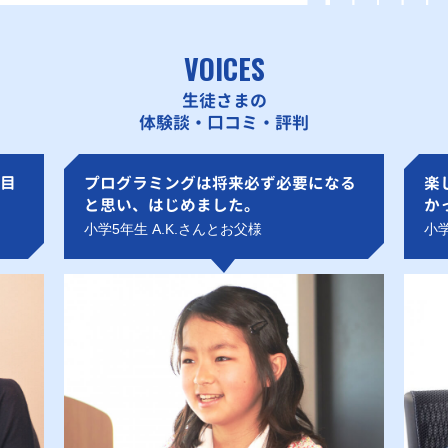
VOICES
生徒さまの
体験談・口コミ・評判
目
プログラミングは将来必ず必要になる
楽
と思い、はじめました。
か
小学5年生 A.K.さんとお父様
小学