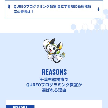
湘南ゼミナール津田沼校
QUREOプログラミング教室 自立学習RED新船橋教
室の特長は？
中央線・総武線各駅停車横須賀線・総武線快速・成田線『津
田沼駅』徒歩2分
明光義塾ららぽーとTOKYO-BAY教室
京成線船橋競馬場駅から徒歩７分・JR京葉線南船橋駅から徒
歩７分
ECCの個別指導塾ベストワン北習志野駅前校
新京成電鉄、東葉高速鉄道 北習志野駅 徒歩1分
REASONS
千葉県船橋市で
QUREOプログラミング教室が
選ばれる理由
REASON 1