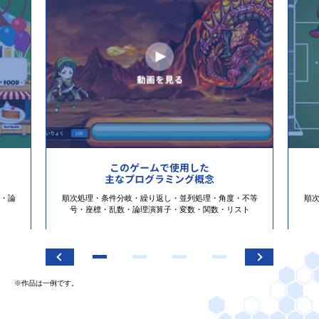
このゲームで使用した
主なプログラミング概念
・論
順次処理・条件分岐・繰り返し・並列処理・角度・不等
順
号・座標・乱数・論理演算子・変数・関数・リスト
※作品は一例です。