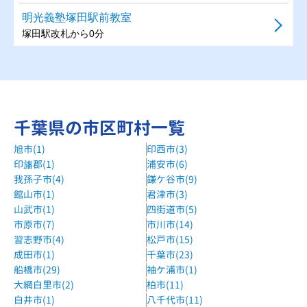
明光義塾塚田駅前教室
塚田駅改札から0分
明光義塾船橋教室
JR船橋駅から徒歩5分
IBリーダーズ船橋本町通り校
千葉県の市区町村一覧
大神宮下駅 徒歩4分
旭市(1)
印西市(3)
明光義塾高根公団教室
印旛郡(1)
浦安市(6)
高堰公団駅 徒歩2分
我孫子市(4)
鎌ケ谷市(9)
明光義塾北習志野教室
館山市(1)
君津市(3)
山武市(1)
四街道市(5)
新京成線・東葉高速線 北習志野駅 徒歩2分
市原市(7)
市川市(14)
デジタルステーション習志野校
習志野市(4)
松戸市(15)
新京成電鉄新京成線 習志野駅 徒歩1分
成田市(1)
千葉市(23)
船橋市(29)
袖ケ浦市(1)
湘南ゼミナール西船橋校
大網白里市(2)
柏市(11)
西船橋駅より徒歩6分。デニーズさんの向かい。
白井市(1)
八千代市(11)