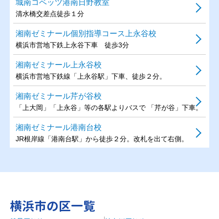
城南コベッツ港南日野教室
清水橋交差点徒歩１分
湘南ゼミナール個別指導コース上永谷校
横浜市営地下鉄上永谷下車 徒歩3分
湘南ゼミナール上永谷校
横浜市営地下鉄線「上永谷駅」下車、徒歩２分。
湘南ゼミナール芹が谷校
「上大岡」「上永谷」等の各駅よりバスで 「芹が谷」下車。
湘南ゼミナール港南台校
JR根岸線「港南台駅」から徒歩２分。改札を出て右側。
湘南ゼミナール港南中央校
鎌倉街道沿い。港南中学校の斜め向かい。桜道ビル２F。
湘南ゼミナール上大岡校
横浜市の区一覧
上大岡駅から関内方面へ鎌倉街道沿いのソフトバンクの２Ｆ