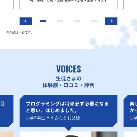
号・座標・乱数・論理演算子・変数・関数・リスト
※作品は一例です。
VOICES
生徒さまの
体験談・口コミ・評判
目
プログラミングは将来必ず必要になる
楽
と思い、はじめました。
か
小学5年生 A.K.さんとお父様
小学