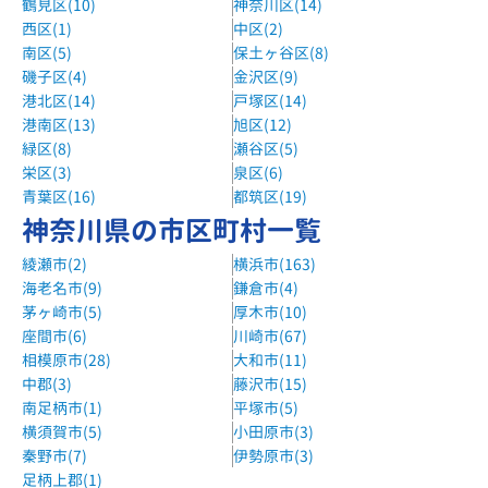
鶴見区(10)
神奈川区(14)
明光義塾上永谷教室
西区(1)
中区(2)
横浜市営地下鉄上永谷駅徒歩5分
南区(5)
保土ヶ谷区(8)
森塾上永谷校
磯子区(4)
金沢区(9)
港北区(14)
戸塚区(14)
市営地下鉄ブルーライン 上永谷駅徒歩1分
港南区(13)
旭区(12)
森塾上大岡校
緑区(8)
瀬谷区(5)
京急本線 上大岡駅 徒歩1分
栄区(3)
泉区(6)
青葉区(16)
都筑区(19)
森塾港南台校
神奈川県の市区町村一覧
JR 港南台駅 徒歩1分
綾瀬市(2)
横浜市(163)
城南コベッツ上大岡教室
海老名市(9)
鎌倉市(4)
京急本線、横浜市営地下鉄ブルーライン 上大岡駅 徒歩1分
茅ヶ崎市(5)
厚木市(10)
座間市(6)
川崎市(67)
相模原市(28)
大和市(11)
中郡(3)
藤沢市(15)
南足柄市(1)
平塚市(5)
横須賀市(5)
小田原市(3)
秦野市(7)
伊勢原市(3)
足柄上郡(1)