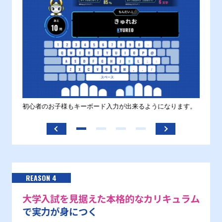
す。
初心者のお子様もキーボード入力が出来るようになります。
正しい
ます。
REASON 4
大学入試を見据えた本格的なカリキュラム
で実力が身につく