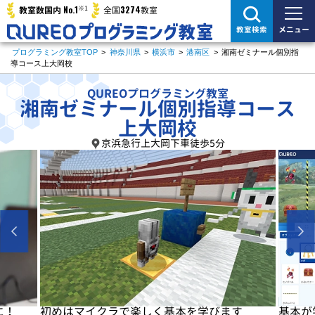
※1
No.1
3274
教室数国内
全国
教室
メニュー
教室検索
プログラミング教室TOP
>
神奈川県
>
横浜市
>
港南区
>
湘南ゼミナール個別指
導コース上大岡校
QUREOプログラミング教室
湘南ゼミナール個別指導コース
上大岡校
京浜急行上大岡下車徒歩5分
に！
初めはマイクラで楽しく基本を学びます
基本が