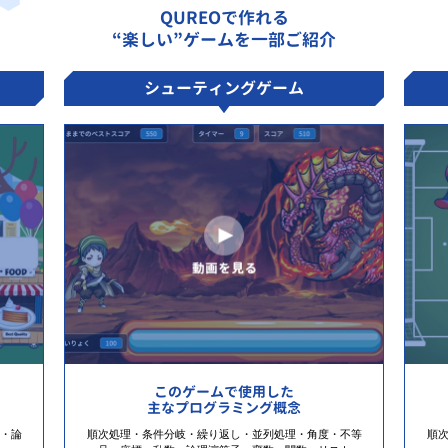
QUREOで作れる
“楽しい”ゲームを一部ご紹介
シューティングゲーム
このゲームで使用した
主なプログラミング概念
・論
順次処理・条件分岐・繰り返し・並列処理・角度・不等
順