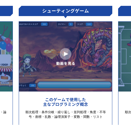
シューティングゲーム
このゲームで使用した
主なプログラミング概念
・論
順次処理・条件分岐・繰り返し・並列処理・角度・不等
順
号・座標・乱数・論理演算子・変数・関数・リスト