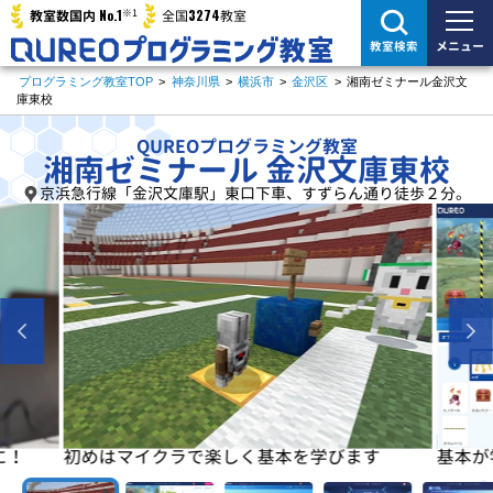
※1
No.1
3274
教室数国内
全国
教室
メニュー
教室検索
プログラミング教室TOP
>
神奈川県
>
横浜市
>
金沢区
>
湘南ゼミナール金沢文
庫東校
QUREOプログラミング教室
湘南ゼミナール 金沢文庫東校
京浜急行線「金沢文庫駅」東口下車、すずらん通り徒歩２分。
に！
初めはマイクラで楽しく基本を学びます
基本が