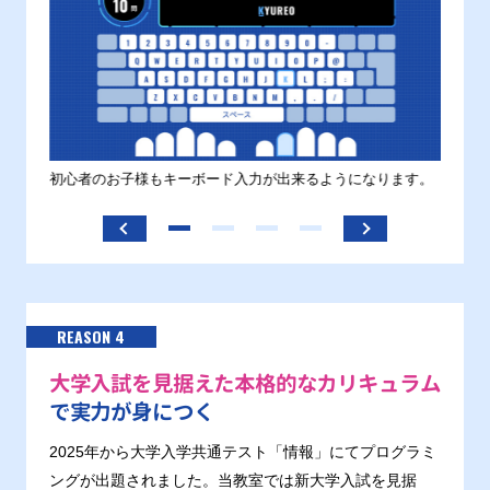
す。
初心者のお子様もキーボード入力が出来るようになります。
正しい
ます。
REASON 4
大学入試を見据えた本格的なカリキュラム
で実力が身につく
2025年から大学入学共通テスト「情報」にてプログラミ
ングが出題されました。当教室では新大学入試を見据