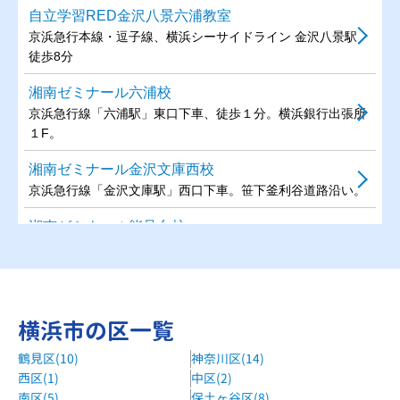
自立学習RED金沢八景六浦教室
京浜急行本線・逗子線、横浜シーサイドライン 金沢八景駅
徒歩8分
湘南ゼミナール六浦校
京浜急行線「六浦駅」東口下車、徒歩１分。横浜銀行出張所
１F。
湘南ゼミナール金沢文庫西校
京浜急行線「金沢文庫駅」西口下車。笹下釜利谷道路沿い。
湘南ゼミナール能見台校
京浜急行線「能見台駅」下車、能見台通沿い。徒歩５分。
湘南ゼミナール富岡校
京浜急行線「京急富岡駅」下車、徒歩1分。ファミリーマー
横浜市の区一覧
ト上。
鶴見区(10)
神奈川区(14)
森塾能見台校
西区(1)
中区(2)
京浜急行線 能見台駅徒歩1分
南区(5)
保土ヶ谷区(8)