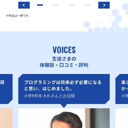
※作品は一例です。
VOICES
生徒さまの
体験談・口コミ・評判
目
プログラミングは将来必ず必要になる
楽
と思い、はじめました。
か
小学5年生 A.K.さんとお父様
小学