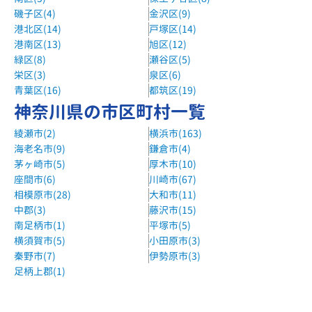
磯子区(4)
金沢区(9)
森塾金沢文庫校
港北区(14)
戸塚区(14)
京急本線 金沢文庫駅 徒歩5分
港南区(13)
旭区(12)
緑区(8)
瀬谷区(5)
栄区(3)
泉区(6)
青葉区(16)
都筑区(19)
神奈川県の市区町村一覧
綾瀬市(2)
横浜市(163)
海老名市(9)
鎌倉市(4)
茅ヶ崎市(5)
厚木市(10)
座間市(6)
川崎市(67)
相模原市(28)
大和市(11)
中郡(3)
藤沢市(15)
南足柄市(1)
平塚市(5)
横須賀市(5)
小田原市(3)
秦野市(7)
伊勢原市(3)
足柄上郡(1)