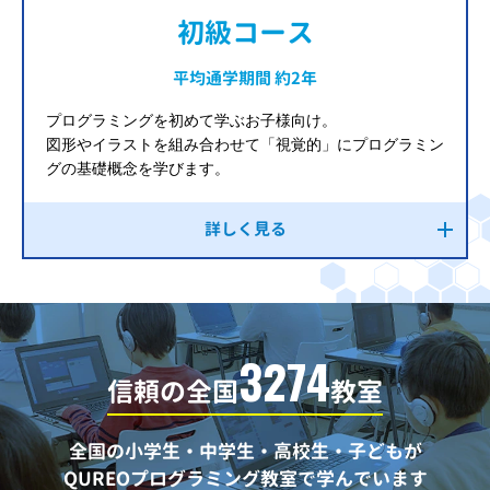
初級コース
平均通学期間 約2年
プログラミングを初めて学ぶお子様向け。
図形やイラストを組み合わせて「視覚的」にプログラミン
グの基礎概念を学びます。
詳しく見る
3274
信頼の全国
教室
全国の小学生・中学生・高校生・子どもが
QUREOプログラミング教室で学んでいます