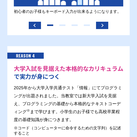
す。
初心者のお子様もキーボード入力が出来るようになります。
正しい
ます。
REASON 4
大学入試を見据えた本格的なカリキュラム
で実力が身につく
2025年から大学入学共通テスト「情報」にてプログラミ
ングが出題されました。当教室では新大学入試を見据
え、プログラミングの基礎から本格的なテキストコーデ
※
ィング
まで学びます。小学生のお子様でも高校卒業程
度の基礎知識が身につきます。
※コード（コンピューターに命令するための文字列）を記述
すること