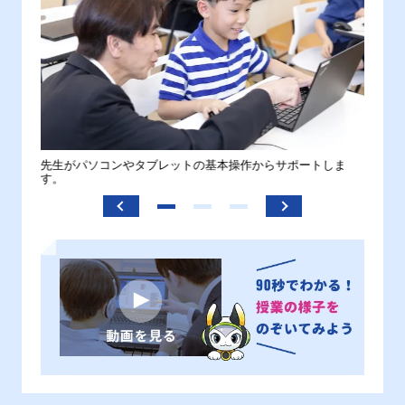
。
先生がパソコンやタブレットの基本操作からサポートしま
わから
す。