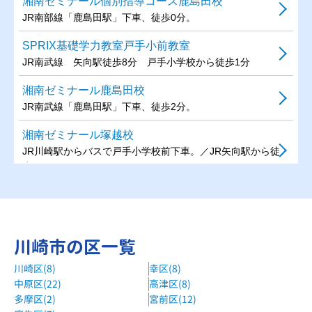
湘南ゼミナール個別指導コース鹿島田校
JR南部線「鹿島田駅」下車、徒歩0分。
SPRIX基礎学力教室戸手小前教室
JR南武線 矢向駅徒歩8分 戸手小学校から徒歩1分
湘南ゼミナール鹿島田校
JR南武線「鹿島田駅」下車、徒歩2分。
湘南ゼミナール塚越校
JR川崎駅からバスで戸手小学校前下車。／JR矢向駅から徒
歩。
森塾川崎校
JR東海道線/JR京浜東北線/JR南武線 川崎駅 徒歩3分
明光キッズe鹿島田・新川崎スクール
川崎市の区一覧
南武線「鹿島田駅」徒歩3分 横須賀線「新川崎駅」徒歩5分
川崎区(8)
幸区(8)
中原区(22)
高津区(8)
多摩区(2)
宮前区(12)