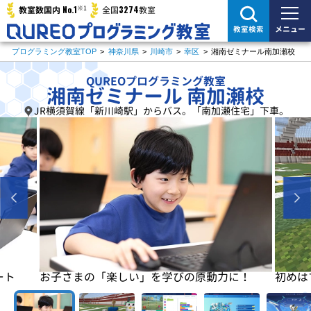
※1
No.1
3274
教室数国内
全国
教室
メニュー
教室検索
プログラミング教室TOP
>
神奈川県
>
川崎市
>
幸区
>
湘南ゼミナール南加瀬校
QUREOプログラミング教室
湘南ゼミナール 南加瀬校
JR横須賀線「新川崎駅」からバス。「南加瀬住宅」下車。
に！
初めはマイクラで楽しく基本を学びます
基本が