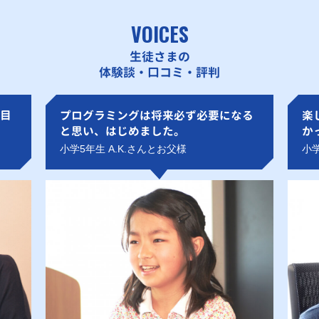
VOICES
生徒さまの
体験談・口コミ・評判
目
プログラミングは将来必ず必要になる
楽
と思い、はじめました。
か
小学5年生 A.K.さんとお父様
小学