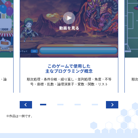
このゲームで使用した
主なプログラミング概念
・論
順次処理・条件分岐・繰り返し・並列処理・角度・不等
順
号・座標・乱数・論理演算子・変数・関数・リスト
※作品は一例です。