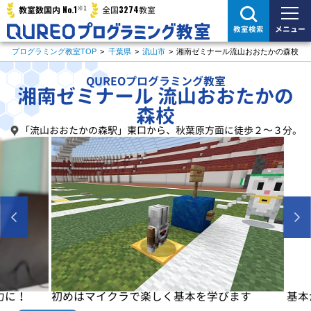
※1
No.1
3274
教室数国内
全国
教室
メニュー
教室検索
プログラミング教室TOP
>
千葉県
>
流山市
>
湘南ゼミナール流山おおたかの森校
QUREOプログラミング教室
湘南ゼミナール 流山おおたかの
森校
「流山おおたかの森駅」東口から、秋葉原方面に徒歩２～３分。
に！
初めはマイクラで楽しく基本を学びます
基本が