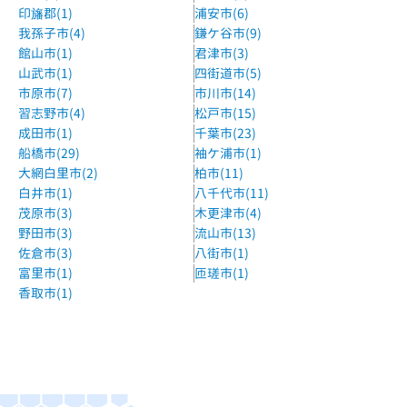
印旛郡(1)
浦安市(6)
アスカ進学ゼミ初石教室
我孫子市(4)
鎌ケ谷市(9)
東武アーバンパークライン 初石駅 徒歩8分
館山市(1)
君津市(3)
城南コベッツ初石教室
山武市(1)
四街道市(5)
市原市(7)
市川市(14)
東武野田線 初石駅 徒歩8分
習志野市(4)
松戸市(15)
城南コベッツ流山教室
成田市(1)
千葉市(23)
流鉄流山線 流山駅 徒歩12分
船橋市(29)
袖ケ浦市(1)
大網白里市(2)
柏市(11)
城南コベッツ南流山教室
白井市(1)
八千代市(11)
JR武蔵野線・つくばエクスプレス線 南流山駅 徒歩5分
茂原市(3)
木更津市(4)
野田市(3)
流山市(13)
zunŌwSTEAM教育研究所流山おおたかの森校
佐倉市(3)
八街市(1)
つくばエクスプレス「流山おおたかの森駅」から徒歩約5分
富里市(1)
匝瑳市(1)
香取市(1)