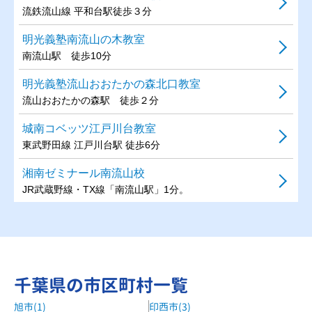
流鉄流山線 平和台駅徒歩３分
明光義塾南流山の木教室
南流山駅 徒歩10分
明光義塾流山おおたかの森北口教室
流山おおたかの森駅 徒歩２分
城南コベッツ江戸川台教室
東武野田線 江戸川台駅 徒歩6分
湘南ゼミナール南流山校
JR武蔵野線・TX線「南流山駅」1分。
森塾流山おおたかの森校
つくばエクスプレス／ 東武アーバンパークライン（東武野田
線）流山おおたかの森駅 徒歩1分
アスカ進学ゼミ流山教室
千葉県の市区町村一覧
流鉄流山線 流山駅 徒歩7分
旭市(1)
印西市(3)