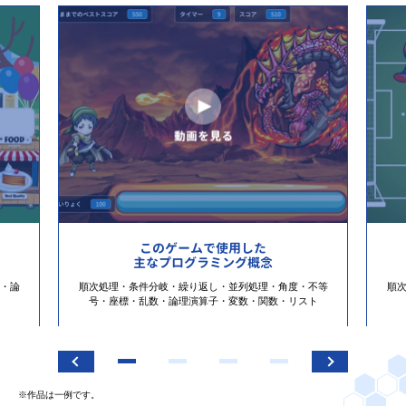
このゲームで使用した
主なプログラミング概念
・論
順次処理・条件分岐・繰り返し・並列処理・角度・不等
順
号・座標・乱数・論理演算子・変数・関数・リスト
※作品は一例です。