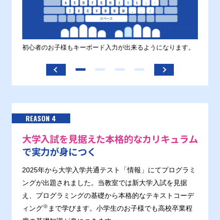
す。
初心者のお子様もキーボード入力が出来るようになります。
正しい
ます。
REASON 4
大学入試を見据えた本格的なカリキュラム
で実力が身につく
2025年から大学入学共通テスト「情報」にてプログラミ
ングが出題されました。当教室では新大学入試を見据
え、プログラミングの基礎から本格的なテキストコーデ
※
ィング
まで学びます。小学生のお子様でも高校卒業程