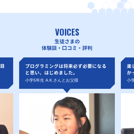
VOICES
生徒さまの
体験談・口コミ・評判
目
プログラミングは将来必ず必要になる
楽
と思い、はじめました。
か
小学5年生 A.K.さんとお父様
小学