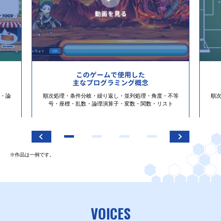
このゲームで使用した
主なプログラミング概念
・論
順次処理・条件分岐・繰り返し・並列処理・角度・不等
順
号・座標・乱数・論理演算子・変数・関数・リスト
※作品は一例です。
VOICES