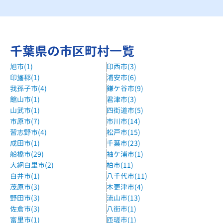
湘南ゼミナール南流山校
JR武蔵野線・TX線「南流山駅」1分。
森塾流山おおたかの森校
千葉県の市区町村一覧
つくばエクスプレス／ 東武アーバンパークライン（東武野田
旭市(1)
印西市(3)
線）流山おおたかの森駅 徒歩1分
印旛郡(1)
浦安市(6)
我孫子市(4)
鎌ケ谷市(9)
アスカ進学ゼミ流山教室
館山市(1)
君津市(3)
流鉄流山線 流山駅 徒歩7分
山武市(1)
四街道市(5)
アスカ進学ゼミ初石教室
市原市(7)
市川市(14)
習志野市(4)
松戸市(15)
東武アーバンパークライン 初石駅 徒歩8分
成田市(1)
千葉市(23)
城南コベッツ初石教室
船橋市(29)
袖ケ浦市(1)
東武野田線 初石駅 徒歩8分
大網白里市(2)
柏市(11)
白井市(1)
八千代市(11)
城南コベッツ流山教室
茂原市(3)
木更津市(4)
流鉄流山線 流山駅 徒歩12分
野田市(3)
流山市(13)
佐倉市(3)
八街市(1)
城南コベッツ南流山教室
富里市(1)
匝瑳市(1)