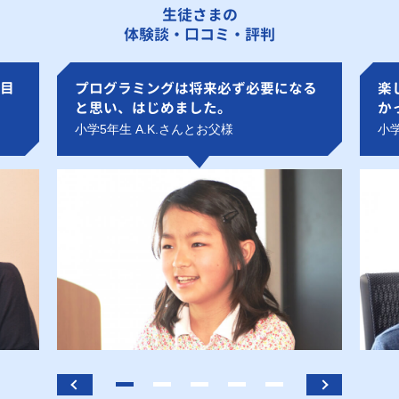
生徒さまの
体験談・口コミ・評判
目
プログラミングは将来必ず必要になる
楽
と思い、はじめました。
か
小学5年生 A.K.さんとお父様
小学