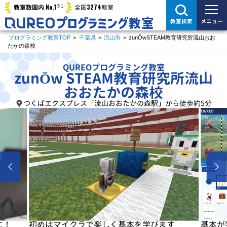
※1
No.1
3274
教室数国内
全国
教室
メニュー
教室検索
プログラミング教室TOP
>
千葉県
>
流山市
>
zunŌwSTEAM教育研究所流山おお
たかの森校
QUREOプログラミング教室
zunŌw STEAM教育研究所流山
おおたかの森校
つくばエクスプレス「流山おおたかの森駅」から徒歩約5分
に！
初めはマイクラで楽しく基本を学びます
基本が