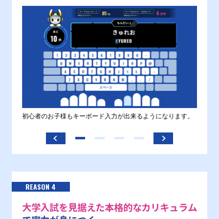
す。
初心者のお子様もキーボード入力が出来るようになります。
正しい
ます。
REASON 4
大学入試を見据えた本格的なカリキュラム