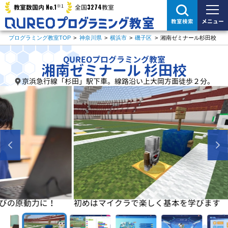
※1
No.1
3274
教室数国内
全国
教室
メニュー
教室検索
プログラミング教室TOP
>
神奈川県
>
横浜市
>
磯子区
>
湘南ゼミナール杉田校
QUREOプログラミング教室
湘南ゼミナール 杉田校
京浜急行線「杉田」駅下車。線路沿い上大岡方面徒歩２分。
に！
初めはマイクラで楽しく基本を学びます
基本が