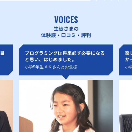
VOICES
生徒さまの
体験談・口コミ・評判
目
プログラミングは将来必ず必要になる
楽
と思い、はじめました。
か
小学5年生 A.K.さんとお父様
小学