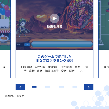
このゲームで使用した
主なプログラミング概念
・論
順次処理・条件分岐・繰り返し・並列処理・角度・不等
順
号・座標・乱数・論理演算子・変数・関数・リスト
※作品は一例です。