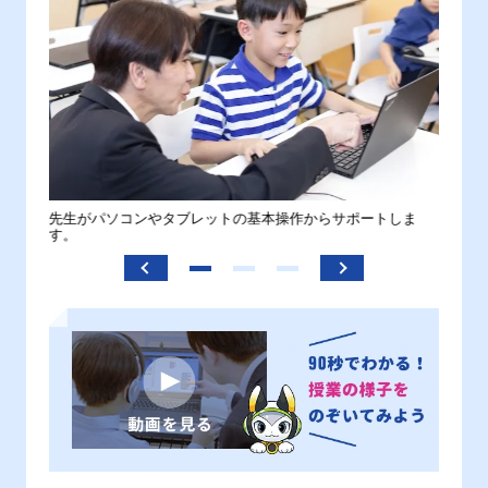
。
先生がパソコンやタブレットの基本操作からサポートしま
わから
す。