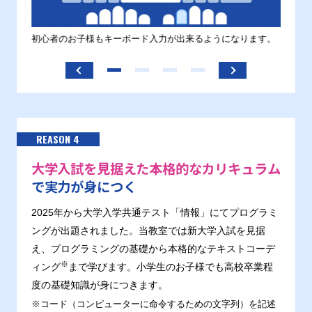
す。
初心者のお子様もキーボード入力が出来るようになります。
正しい
ます。
REASON 4
大学入試を見据えた本格的なカリキュラム
で実力が身につく
2025年から大学入学共通テスト「情報」にてプログラミ
ングが出題されました。当教室では新大学入試を見据
え、プログラミングの基礎から本格的なテキストコーデ
※
ィング
まで学びます。小学生のお子様でも高校卒業程
度の基礎知識が身につきます。
※コード（コンピューターに命令するための文字列）を記述