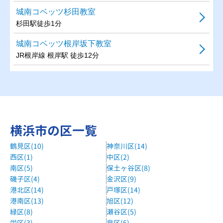
城南コベッツ杉田教室
杉田駅徒歩1分
城南コベッツ根岸坂下教室
JR根岸線 根岸駅 徒歩12分
横浜市の区一覧
鶴見区(10)
神奈川区(14)
西区(1)
中区(2)
南区(5)
保土ヶ谷区(8)
磯子区(4)
金沢区(9)
港北区(14)
戸塚区(14)
港南区(13)
旭区(12)
緑区(8)
瀬谷区(5)
栄区(3)
泉区(6)