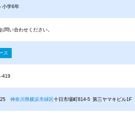
～小学6年
お問い合わせください。
ース
4-419
0025
神奈川県
横浜市
緑区
十日市場町814-5 第三ヤマキビル1F