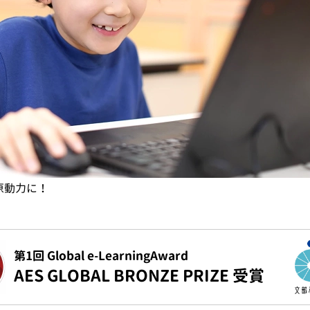
原動力に！
第1回 Global e-LearningAward
AES GLOBAL BRONZE PRIZE 受賞