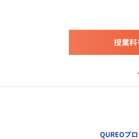
授業料
QUREOプ