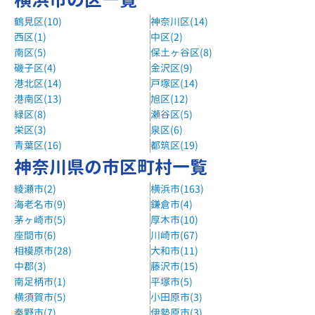
湘南ゼミナール三ツ沢校
鶴見区(10)
神奈川区(14)
横浜市営地下鉄線「三ツ沢下町駅」徒歩５分。１番出口を左
西区(1)
中区(2)
へ。
南区(5)
保土ヶ谷区(8)
磯子区(4)
金沢区(9)
湘南ゼミナール神大寺校
港北区(14)
戸塚区(14)
市営地下鉄「片倉町駅」から徒歩15分。3番出口から。
港南区(13)
旭区(12)
湘南ゼミナール大口東校
緑区(8)
瀬谷区(5)
栄区(3)
泉区(6)
JR横浜線「大口駅」東口の改札を左に出て30メートル程直
青葉区(16)
都筑区(19)
進。
神奈川県の市区町村一覧
湘南ゼミナール大口西校
綾瀬市(2)
横浜市(163)
JR横浜線「大口駅」徒歩３分。西口ロータリーを左へ。
海老名市(9)
鎌倉市(4)
京進の個別指導スクール・ワン六角橋教室
茅ヶ崎市(5)
厚木市(10)
座間市(6)
川崎市(67)
東急東横線 白楽駅から徒歩3分
相模原市(28)
大和市(11)
城南コベッツ新子安教室
中郡(3)
藤沢市(15)
京急新子安駅徒歩５分
南足柄市(1)
平塚市(5)
横須賀市(5)
小田原市(3)
城南コベッツ反町教室
秦野市(7)
伊勢原市(3)