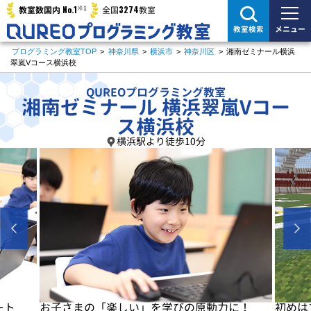
※1
No.1
3274
教室数国内
全国
教室
メニュー
教室検索
プログラミング教室TOP
>
神奈川県
>
横浜市
>
神奈川区
>
湘南ゼミナール横浜
翠嵐Vコース横浜校
QUREOプログラミング教室
湘南ゼミナール 横浜翠嵐Vコー
ス横浜校
横浜駅より徒歩10分
に！
初めはマイクラで楽しく基本を学びます
基本が