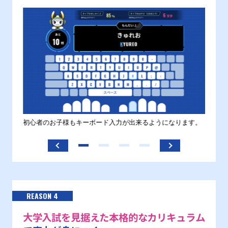
す。
初心者のお子様もキーボード入力が出来るようになります。
正しい
ます。
REASON 4
大学入試を見据えた本格的なカリキュラム