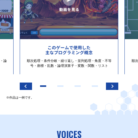
このゲームで使用した
主なプログラミング概念
・論
順次処理・条件分岐・繰り返し・並列処理・角度・不等
順
号・座標・乱数・論理演算子・変数・関数・リスト
※作品は一例です。
VOICES