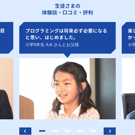
生徒さまの
体験談・口コミ・評判
目
プログラミングは将来必ず必要になる
楽
と思い、はじめました。
か
小学5年生 A.K.さんとお父様
小学