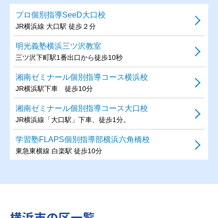
プロ個別指導SeeD大口校
JR横浜線 大口駅 徒歩２分
明光義塾横浜三ツ沢教室
三ツ沢下町駅1番出口から徒歩10秒
湘南ゼミナール個別指導コース横浜校
JR横浜駅下車 徒歩10分
湘南ゼミナール個別指導コース大口校
JR横浜線「大口駅」下車、徒歩1分。
学習塾FLAPS個別指導部横浜六角橋校
東急東横線 白楽駅 徒歩10分
森塾横浜校
東海道本線、根岸線、東横線、みなとみらい線、京浜東北
線、京急本線、相鉄本線、横浜市営地下鉄ブルーライン 横浜
駅 徒歩5分
横浜市の区一覧