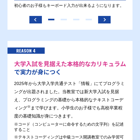
す。
初心者のお子様もキーボード入力が出来るようになります。
正しい
ます。
REASON 4
大学入試を見据えた本格的なカリキュラム
で実力が身につく
2025年から大学入学共通テスト「情報」にてプログラミ
ングが出題されました。当教室では新大学入試を見据
え、プログラミングの基礎から本格的なテキストコーデ
※
ィング
まで学びます。小学生のお子様でも高校卒業程
度の基礎知識が身につきます。
※コード（コンピューターに命令するための文字列）を記述
すること
※テキストコーディングは中級コース開講教室でのみ学習可