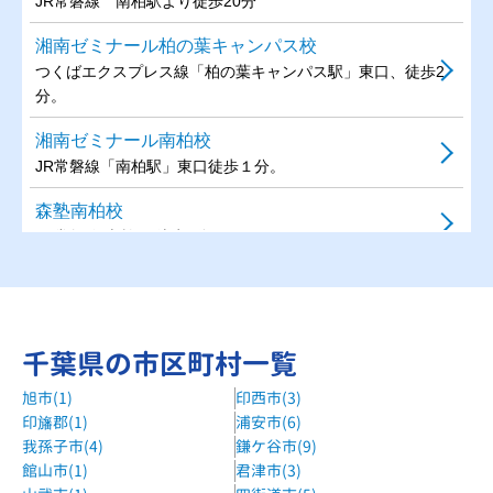
JR常磐線 南柏駅より徒歩20分
湘南ゼミナール柏の葉キャンパス校
つくばエクスプレス線「柏の葉キャンパス駅」東口、徒歩2
分。
湘南ゼミナール南柏校
JR常磐線「南柏駅」東口徒歩１分。
森塾南柏校
JR常磐線 南柏駅 徒歩1分
森塾柏校
JR柏駅および東武柏駅下車徒歩2分
明光義塾大津ヶ丘教室
千葉県の市区町村一覧
阪東バス大津ヶ丘四丁目バス停より徒歩3分
旭市(1)
印西市(3)
印旛郡(1)
浦安市(6)
個別指導WAM増尾台校
我孫子市(4)
鎌ケ谷市(9)
南柏駅から車で7分
館山市(1)
君津市(3)
明光義塾南柏教室