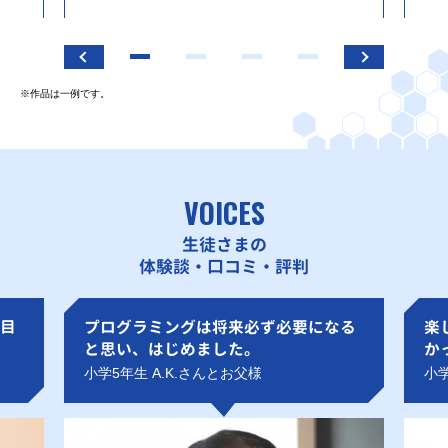
※作品は一例です。
VOICES
生徒さまの
体験談・口コミ・評判
目
プログラミングは将来必ず必要になる
楽
と思い、はじめました。
か
小学5年生 A.K.さんとお父様
小学