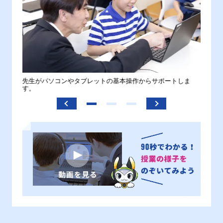
。
先生がパソコンやタブレットの基本操作からサポートしま
わから
す。