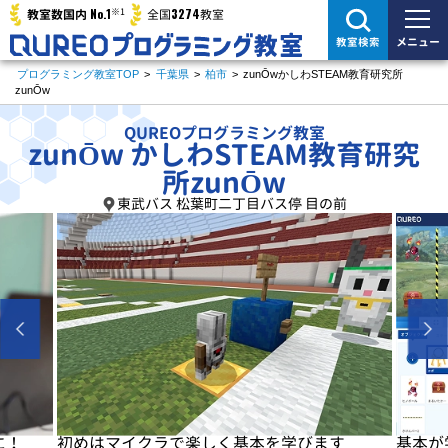
※1
No.1
3274
教室数国内
全国
教室
メニュー
教室検索
プログラミング教室TOP
>
千葉県
>
柏市
>
zunŌwかしわSTEAM教育研究所
zunŌw
QUREOプログラミング教室
zunŌw かしわSTEAM教育研究
所zunŌw
東武バス 松葉町二丁目バス停 目の前
に！
初めはマイクラで楽しく基本を学びます
基本が