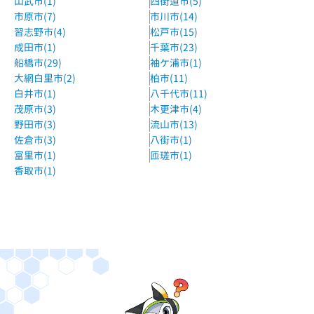
山武市(1)
四街道市(5)
市原市(7)
市川市(14)
常磐線南柏駅徒歩2分
習志野市(4)
松戸市(15)
学習塾ポラリス
成田市(1)
千葉市(23)
新柏駅より徒歩17分、柏駅より徒歩23分
船橋市(29)
袖ケ浦市(1)
大網白里市(2)
柏市(11)
白井市(1)
八千代市(11)
茂原市(3)
木更津市(4)
野田市(3)
流山市(13)
佐倉市(3)
八街市(1)
富里市(1)
匝瑳市(1)
香取市(1)