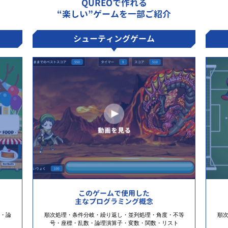
QUREOで作れる
“楽しい”ゲームを一部ご紹介
シューティングゲーム
このゲームで使用した
主なプログラミング概念
・論
順次処理・条件分岐・繰り返し・並列処理・角度・不等
順
号・座標・乱数・論理演算子・変数・関数・リスト