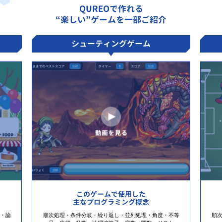
QUREOで作れる
“楽しい”ゲームを一部ご紹介
シューティングゲーム
このゲームで使用した
主なプログラミング概念
・論
順次処理・条件分岐・繰り返し・並列処理・角度・不等
順