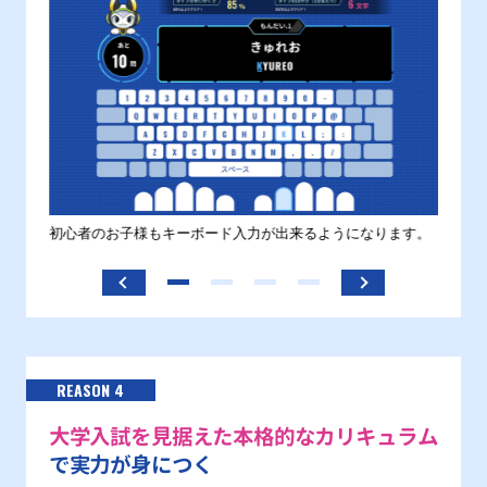
す。
初心者のお子様もキーボード入力が出来るようになります。
正しい
ます。
REASON 4
大学入試を見据えた本格的なカリキュラム
で実力が身につく