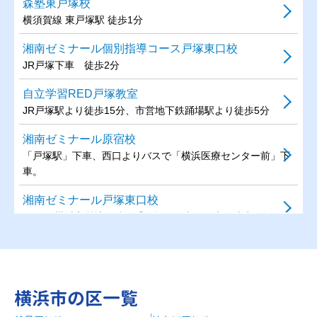
森塾東戸塚校
横須賀線 東戸塚駅 徒歩1分
湘南ゼミナール個別指導コース戸塚東口校
JR戸塚下車 徒歩2分
自立学習RED戸塚教室
JR戸塚駅より徒歩15分、市営地下鉄踊場駅より徒歩5分
湘南ゼミナール原宿校
「戸塚駅」下車、西口よりバスで「横浜医療センター前」下
車。
湘南ゼミナール戸塚東口校
JR線・横浜市営地下鉄線「戸塚駅」東口下車、徒歩1分。
湘南ゼミナール戸塚西口校
JR線・横浜市営地下鉄線「戸塚駅」西口下車、徒歩5分。
湘南ゼミナール川上校
横浜市の区一覧
JR横須賀線「東戸塚駅」下車、バスで「川上小学校前」下