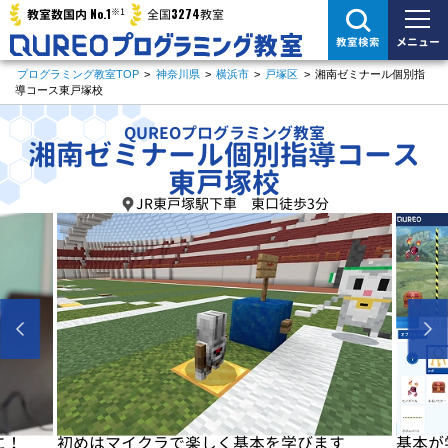
※1
No.1
3274
教室数国内
全国
教室
メニュー
教室検索
プログラミング教室TOP
>
神奈川県
>
横浜市
>
戸塚区
>
湘南ゼミナール個別指
導コース東戸塚校
QUREOプログラミング教室
湘南ゼミナール個別指導コース
東戸塚校
JR東戸塚駅下車 東口徒歩3分
に！
初めはマイクラで楽しく基本を学びます
基本が