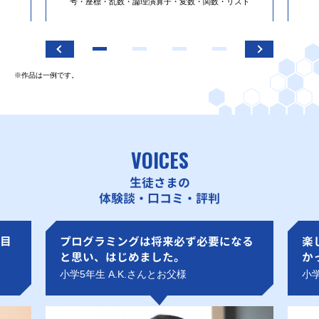
号・座標・乱数・論理演算子・変数・関数・リスト
※作品は一例です。
VOICES
生徒さまの
体験談・口コミ・評判
目
プログラミングは将来必ず必要になる
楽
と思い、はじめました。
か
小学5年生 A.K.さんとお父様
小学