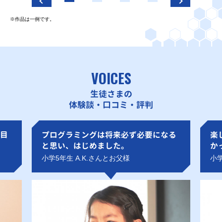
※作品は一例です。
VOICES
生徒さまの
体験談・口コミ・評判
目
プログラミングは将来必ず必要になる
楽
と思い、はじめました。
か
小学5年生 A.K.さんとお父様
小学