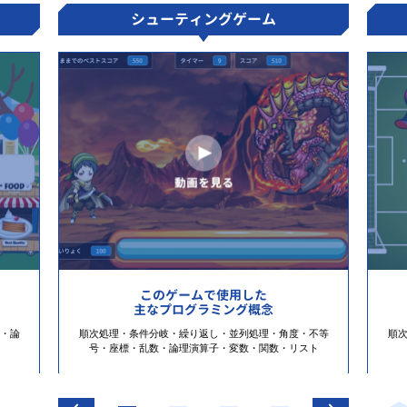
シューティングゲーム
このゲームで使用した
主なプログラミング概念
・論
順次処理・条件分岐・繰り返し・並列処理・角度・不等
順
号・座標・乱数・論理演算子・変数・関数・リスト