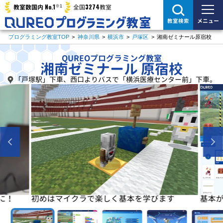
※1
No.1
3274
教室数国内
全国
教室
メニュー
教室検索
プログラミング教室TOP
>
神奈川県
>
横浜市
>
戸塚区
>
湘南ゼミナール原宿校
QUREOプログラミング教室
湘南ゼミナール 原宿校
「戸塚駅」下車、西口よりバスで「横浜医療センター前」下車。
に！
初めはマイクラで楽しく基本を学びます
基本が