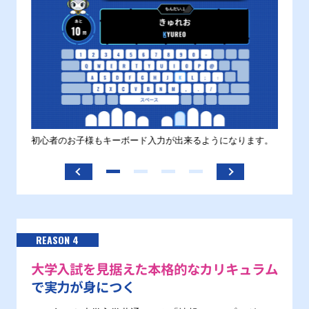
す。
初心者のお子様もキーボード入力が出来るようになります。
正しい
ます。
REASON 4
大学入試を見据えた本格的なカリキュラム
で実力が身につく