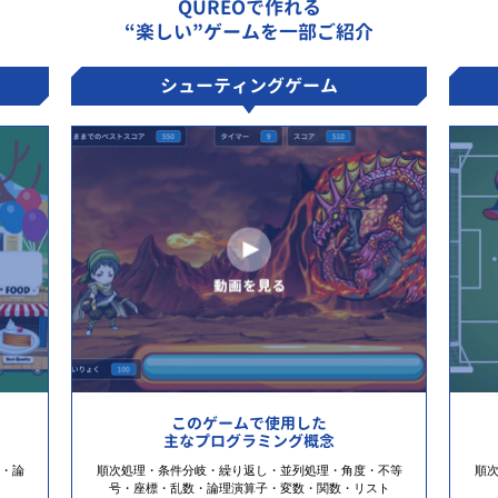
QUREOで作れる
“楽しい”ゲームを一部ご紹介
シューティングゲーム
このゲームで使用した
主なプログラミング概念
・論
順次処理・条件分岐・繰り返し・並列処理・角度・不等
順
号・座標・乱数・論理演算子・変数・関数・リスト