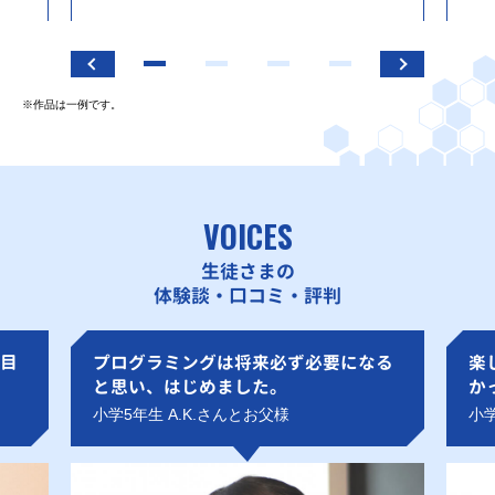
※作品は一例です。
VOICES
生徒さまの
体験談・口コミ・評判
目
プログラミングは将来必ず必要になる
楽
と思い、はじめました。
か
小学5年生 A.K.さんとお父様
小学