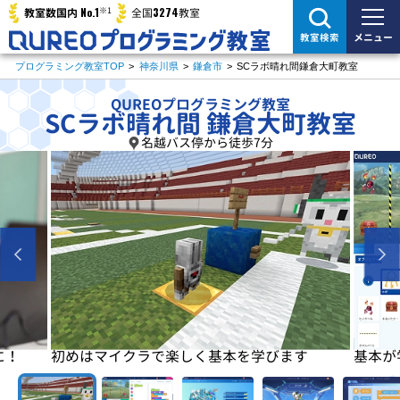
※1
No.1
3274
教室数国内
全国
教室
メニュー
教室検索
プログラミング教室TOP
>
神奈川県
>
鎌倉市
>
SCラボ晴れ間鎌倉大町教室
QUREOプログラミング教室
SCラボ晴れ間 鎌倉大町教室
名越バス停から徒歩7分
す
基本が学べたらゲームを開発！
ゲーム