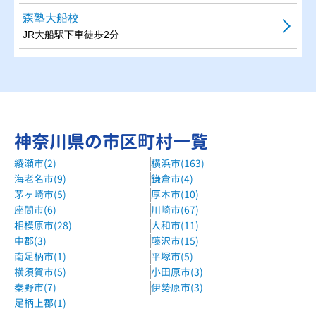
森塾大船校
JR大船駅下車徒歩2分
神奈川県の市区町村一覧
綾瀬市(2)
横浜市(163)
海老名市(9)
鎌倉市(4)
茅ヶ崎市(5)
厚木市(10)
座間市(6)
川崎市(67)
相模原市(28)
大和市(11)
中郡(3)
藤沢市(15)
南足柄市(1)
平塚市(5)
横須賀市(5)
小田原市(3)
秦野市(7)
伊勢原市(3)
足柄上郡(1)