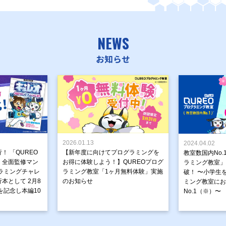
NEWS
お知らせ
2026.01.13
2024.04.02
！ 「QUREO
【新年度に向けてプログラミングを
教室数国内No.
」全面監修マン
お得に体験しよう！】QUREOプログ
ラミング教室」が
ラミングチャレ
ラミング教室「1ヶ月無料体験」実施
破！ 〜小学生
本として 2月8
のお知らせ
ミング教室にお
を記念し本編10
No.1（※）〜