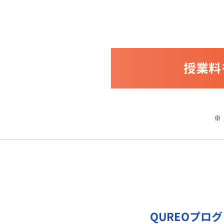
授業料
※
QUREOプロ