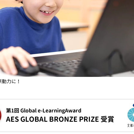
学びます
第1回 Global e-LearningAward
AES GLOBAL BRONZE PRIZE 受賞